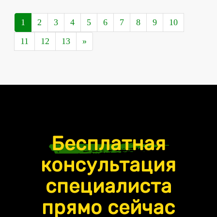
1
2
3
4
5
6
7
8
9
10
11
12
13
»
Бесплатная
консультация
специалиста
прямо сейчас