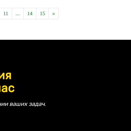
11
...
14
15
»
ия
час
ии ваших задач.