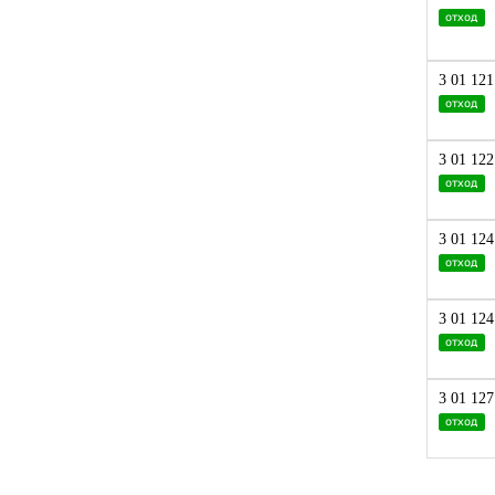
Твердое в жидком (паста)
отход
Твердое в жидком (суспензия)
3 01 121
Твердые сыпучие материалы
отход
3 01 122
отход
3 01 124
отход
3 01 124
отход
3 01 127
отход