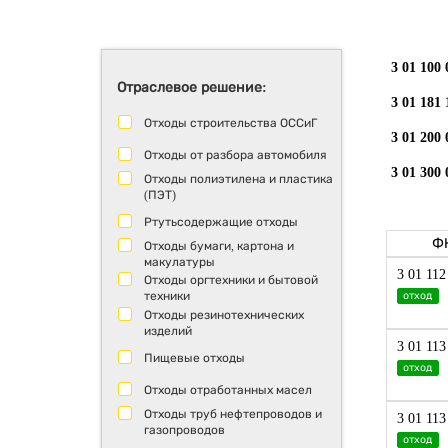
3 01 100 
Отраслевое решение:
3 01 181 
Отходы строительства ОССиГ
3 01 200 
Отходы от разбора автомобиля
3 01 300 
Отходы полиэтилена и пластика
(ПЭТ)
Ртутьсодержащие отходы
Ф
Отходы бумаги, картона и
макулатуры
3 01 112
Отходы оргтехники и бытовой
техники
отход
Отходы резинотехнических
изделий
3 01 113
Пищевые отходы
отход
Отходы отработанных масел
Отходы труб нефтепроводов и
3 01 113
газопроводов
отход