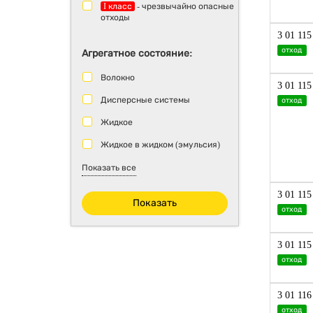
I класс
- чрезвычайно опасные
отходы
3 01 115
отход
Агрегатное состояние:
Волокно
3 01 115
Дисперсные системы
отход
Жидкое
Жидкое в жидком (эмульсия)
Изделие из одного волокна
Показать все
Изделие из одного материала
3 01 115
Показать
отход
Изделия из волокон
Изделия из нескольких волокон
3 01 115
Изделия из нескольких
отход
материалов
Изделия из твердых
материалов, за исключением
3 01 116
волокон
отход