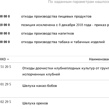
По заданным параметрам нашлос
00 00 0
отходы производства пищевых продуктов
10 00 0
позиция исключена с 8 декабря 2018 года - приказ р
00 00 0
отходы производства напитков
00 00 0
отходы производства табака и табачных изделий
ККО
Наименован
 51 20 5
Отходы доочистки клубнеплодных культур от грун
испорченных клубней
 01 29 5
Шелуха какао-бобов
 02 29 5
Шелуха орехов