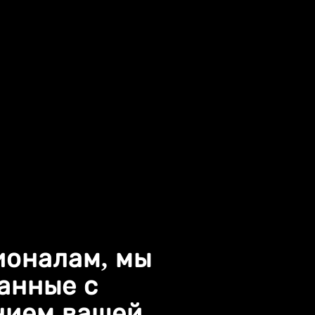
ионалам, мы
занные с
нием вашей