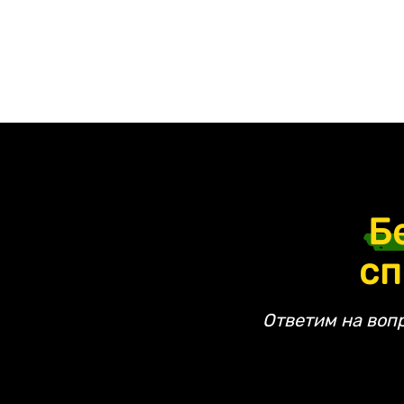
Б
сп
Ответим на воп