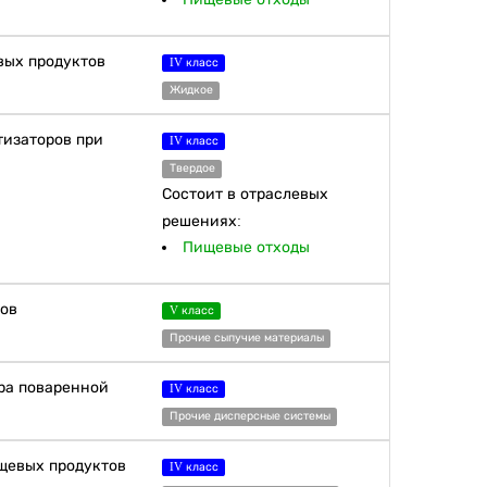
вых продуктов
IV класс
Жидкое
тизаторов при
IV класс
Твердое
Состоит в отраслевых
решениях:
Пищевые отходы
тов
V класс
Прочие сыпучие материалы
ора поваренной
IV класс
Прочие дисперсные системы
ищевых продуктов
IV класс