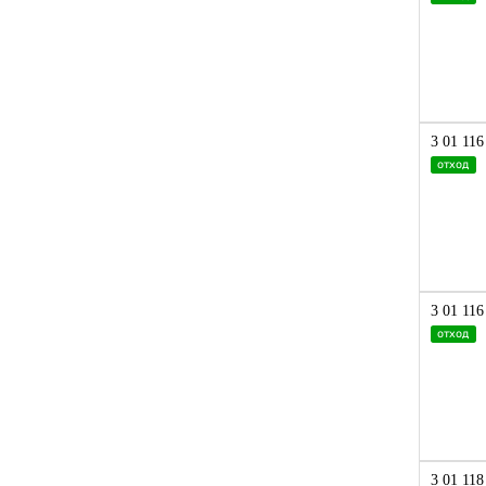
Изделия, содержащие газ
Изделия, содержащие жидкость
Кусковая форма
Опилки
Порошок
3 01 116
отход
Прочие дисперсные системы
Прочие сыпучие материалы
Прочие формы твердых
веществ
Пыль
Смеси твердых материалов и
3 01 116
изделий
отход
Смесь твердых материалов
(включая волокна)
Смесь твердых материалов
(включая волокна) и изделий
Стружка
Твердое
3 01 118