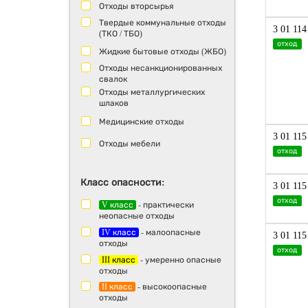
Отходы вторсырья
Твердые коммунальные отходы
3 01 114
(ТКО / ТБО)
отход
Жидкие бытовые отходы (ЖБО)
Отходы несанкционированных
свалок
Отходы металлургических
шлаков
Медицинские отходы
3 01 115
Отходы мебели
отход
Класс опасности:
3 01 115
отход
V класс
- практически
неопасные отходы
IV класс
- малоопасные
3 01 115
отходы
отход
III класс
- умеренно опасные
отходы
II класс
- высокоопасные
отходы