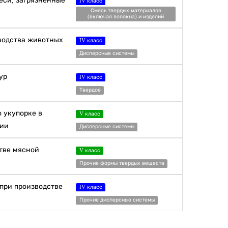
еси, загрязненные
IV класс
Смесь твердых материалов
(включая волокна) и изделий
водства животных
IV класс
Дисперсные системы
ур
IV класс
Твердое
о укупорке в
V класс
ции
Дисперсные системы
стве мясной
V класс
Прочие формы твердых веществ
при производстве
IV класс
Прочие дисперсные системы