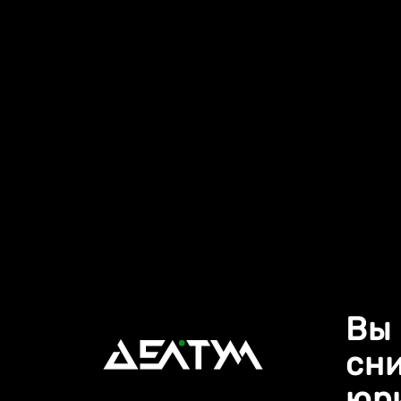
Вы
сни
юр