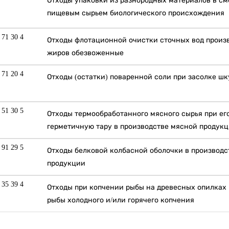
Отходы упаковки из разнородных материалов в см
пищевым сырьем биологического происхождения
 71 30 4
Отходы флотационной очистки сточных вод произ
жиров обезвоженные
 71 20 4
Отходы (остатки) поваренной соли при засолке шк
 51 30 5
Отходы термообработанного мясного сырья при ег
герметичную тару в производстве мясной продук
 91 29 5
Отходы белковой колбасной оболочки в производ
продукции
 35 39 4
Отходы при копчении рыбы на древесных опилках 
рыбы холодного и/или горячего копчения