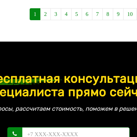
1
2
3
4
5
6
7
8
9
10
есплатная
консультац
ециалиста прямо сей
росы, рассчитаем стоимость, поможем в решен