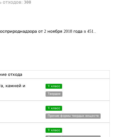
ь отходов:
300
осприроднадзора от 2 ноября 2018 года n 451..
ие отхода
та, камней и
V класс
Твердое
V класс
Прочие формы твердых веществ
V класс