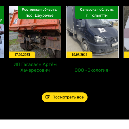
Ростовская область,
Самарская область,
пос. Двуречье
г. Тольятти
д
17.09.2025
19.08.2024
ИП Гагалаян Артём
ч
Хачересович
ООО «Экология»
Посмотреть все