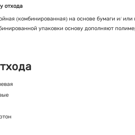
у отхода
ойная (комбинированная) на основе бумаги и/ или 
бинированной упаковки основу дополняют полиме
отхода
иевая
вые
артон