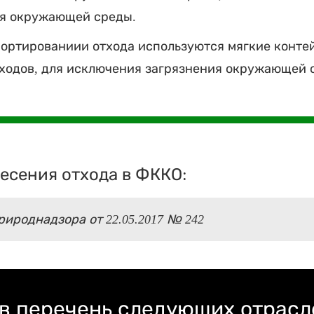
ия окружающей среды.
ортированиии отхода используются мягкие конте
ходов, для исключения загрязнения окружающей 
есения отхода в ФККО:
ироднадзора от 22.05.2017 № 242
 в перечень следующих отрас