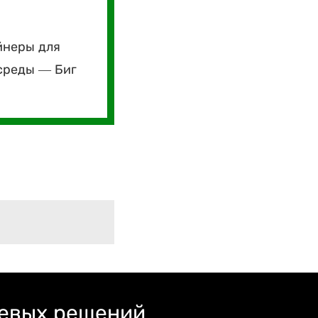
йнеры для
среды — Биг
левых решений