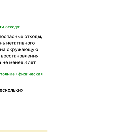
ти отхода:
алоопасные отходы,
нь негативного
 на окружающую
я восстановления
 не менее 3 лет
стояние / физическая
нескольких