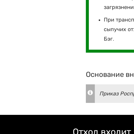
загрязнен
При трансп
сыпучих от
Бэг.
Основание вн
Приказ Роспр
Отход входит