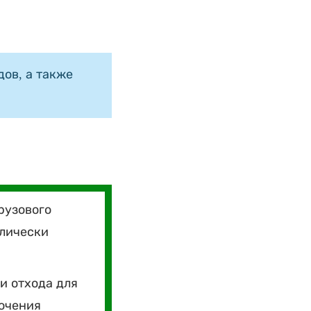
ов, а также
рузового
влически
и отхода для
лючения