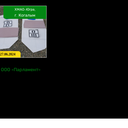
ХМАО–Югра,
г. Когалым
27.06.2024
ООО «Парламент»