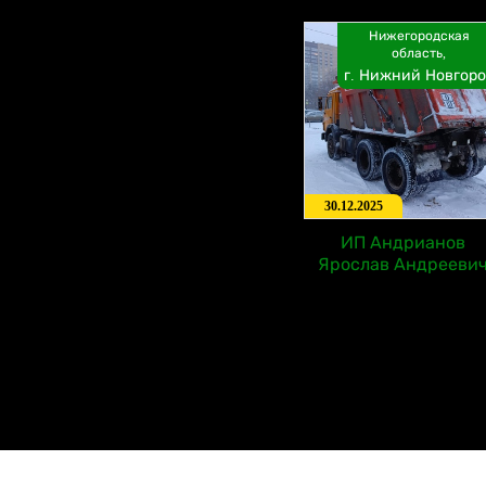
Нижегородская
область,
г. Нижний Новгоро
30.12.2025
ИП Андрианов
Ярослав Андрееви