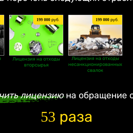
.
199 000
руб.
199 000
руб.
ы
Лицензия на отходы
Лицензия на отходы
несанкционированных
вторсырья
свалок
чить лицензию
на обращение 
53 раза