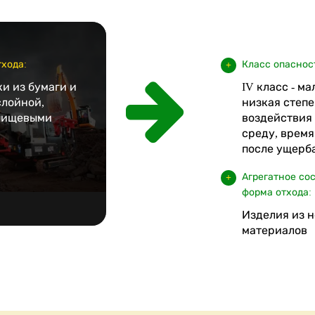
хода:
Класс опаснос
и из бумаги и
IV класс - м
слойной,
низкая степе
пищевыми
воздействия
среду, врем
после ущерба
Агрегатное со
форма отхода:
Изделия из 
материалов