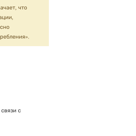
ачает, что
ации,
сно
ребления».
 связи с