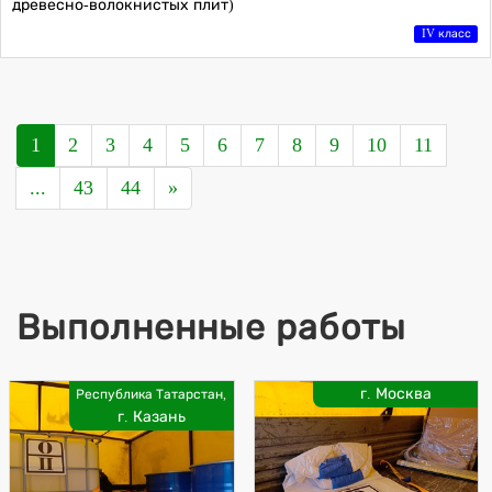
древесно-волокнистых плит)
IV класс
1
2
3
4
5
6
7
8
9
10
11
...
43
44
»
Выполненные работы
г. Москва
Республика Татарстан,
г. Казань