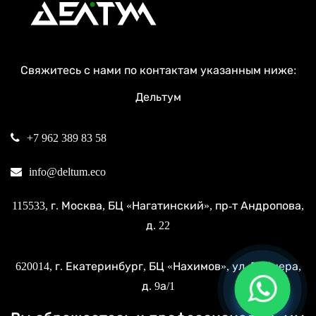
Свяжитесь с нами по контактам указанным ниже:
Дельтум
+7 962 389 83 58
info@deltum.eco
115533
, г.
Москва
, БЦ «Нагатинский»,
пр-т Андропова,
д. 22
620014
, г.
Екатеринбург
, БЦ «Нахимов»,
ул. Вайнера,
д. 9а/1