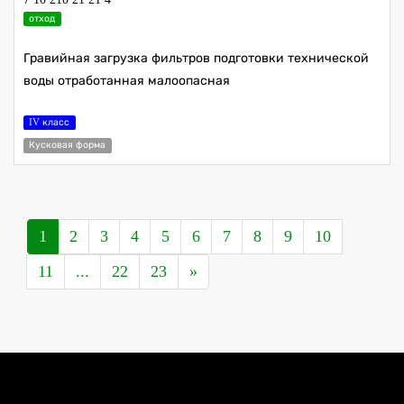
отход
Гравийная загрузка фильтров подготовки технической
воды отработанная малоопасная
IV класс
Кусковая форма
1
2
3
4
5
6
7
8
9
10
11
...
22
23
»