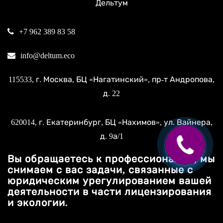
Дельтум
+7 962 389 83 58
info@deltum.eco
115533
, г.
Москва
, БЦ «Нагатинский»,
пр-т Андропова,
д. 22
620014
, г.
Екатеринбург
, БЦ «Нахимов»,
ул. Вайнера,
д. 9а/1
Вы обращаетесь к профессионалам, мы
снимаем с вас задачи, связанные с
юридическим урегулированием вашей
деятельности в части лицензирования
и экологии.