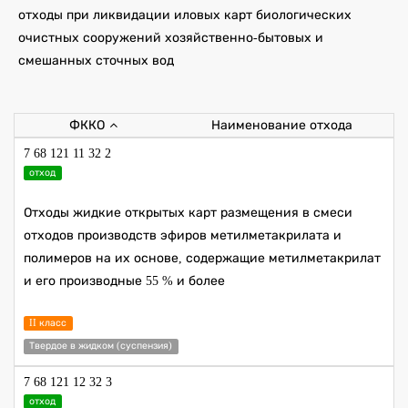
отходы при ликвидации иловых карт биологических
очистных сооружений хозяйственно-бытовых и
смешанных сточных вод
ФККО
Наименование отхода
7 68 121 11 32 2
отход
Отходы жидкие открытых карт размещения в смеси
отходов производств эфиров метилметакрилата и
полимеров на их основе, содержащие метилметакрилат
и его производные 55 % и более
II класс
Твердое в жидком (суспензия)
7 68 121 12 32 3
отход