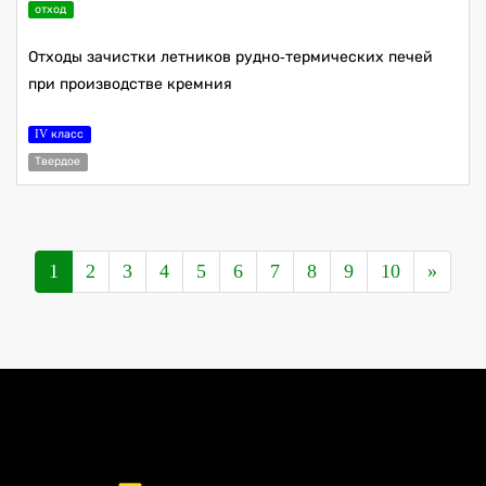
отход
Отходы зачистки летников рудно-термических печей
при производстве кремния
IV класс
Твердое
1
2
3
4
5
6
7
8
9
10
»