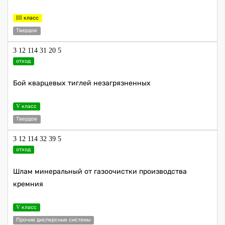
III класс
Твердое
3 12 114 31 20 5
отход
Бой кварцевых тиглей незагрязненных
V класс
Твердое
3 12 114 32 39 5
отход
Шлам минеральный от газоочистки производства
кремния
V класс
Прочие дисперсные системы