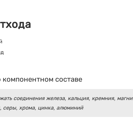
отхода
й
ид
 компонентном составе
ать соединения железа, кальция, кремния, магни
, серы, хрома, цинка, алюминий