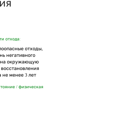
ия
ти отхода:
алоопасные отходы,
нь негативного
 на окружающую
я восстановления
 не менее 3 лет
стояние / физическая