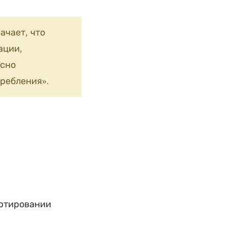
ачает, что
ации,
сно
ребления».
ортировании