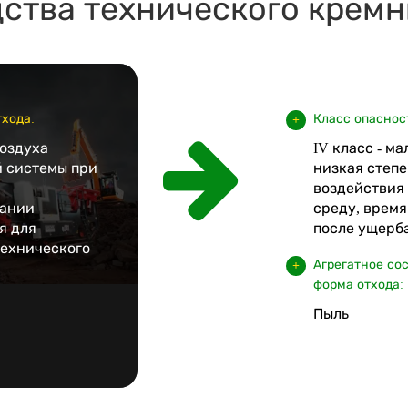
ства технического кремн
хода:
Класс опаснос
воздуха
IV класс - м
 системы при
низкая степе
воздействия
вании
среду, врем
я для
после ущерба
технического
Агрегатное со
форма отхода:
Пыль