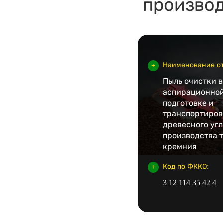
производ
Наименование от
Пыль очистки 
аспирационной
подготовке и
транспортиро
древесного угл
производства 
кремния
Код по ФККО:
3 12 114 35 42 4