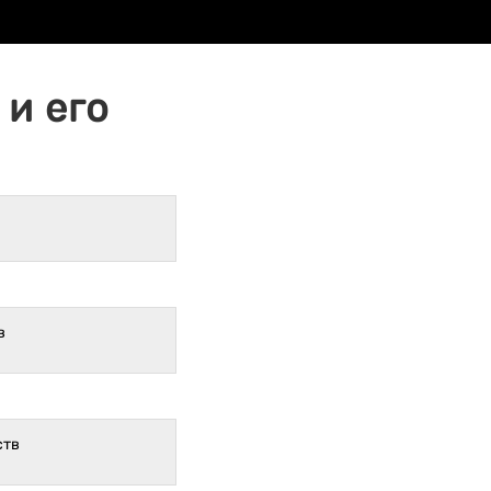
и его
в
ств