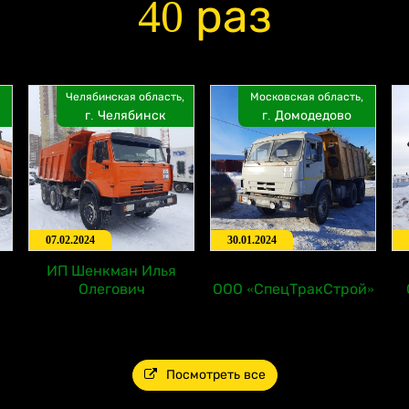
40 раз
Челябинская область,
Московская область,
г. Челябинск
г. Домодедово
07.02.2024
30.01.2024
ИП Шенкман Илья
Олегович
ООО «СпецТракСтрой»
Посмотреть все