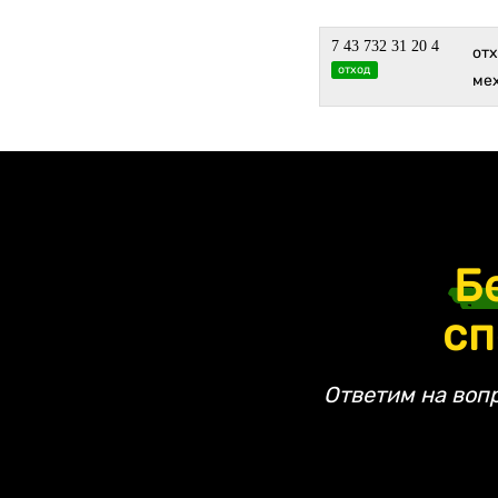
7 43 732 31 20 4
от
отход
ме
Б
сп
Ответим на воп