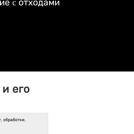
ие c отходами
и его
, обработке,