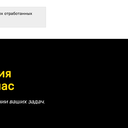
их отработанных
ия
час
ии ваших задач.