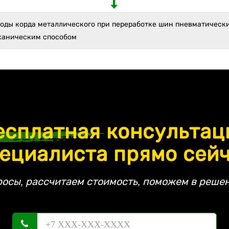
ходы корда металлического при переработке шин пневматическ
ханическим способом
есплатная
консультац
ециалиста прямо сей
росы, рассчитаем стоимость, поможем в решен