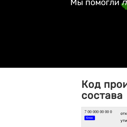
Мы помогли
п
Код про
состава
7 00 000 00 00 0
отх
блок
ут