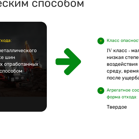
еским способом
хода:
Класс опаснос
металлического
IV класс - м
ке шин
низкая степе
х отработанных
воздействия
способом
среду, врем
после ущерба
Агрегатное со
форма отхода:
Твердое