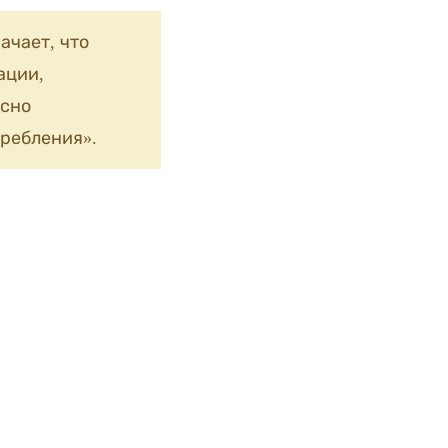
ачает, что
ации,
сно
ребления».