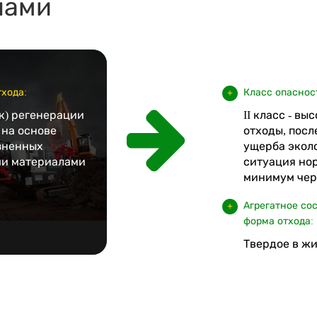
лами
хода:
Класс опаснос
к) регенерации
II класс - в
 на основе
отходы, посл
язненных
ущерба экол
и материалами
ситуация но
минимум чере
Агрегатное со
форма отхода:
Твердое в жи