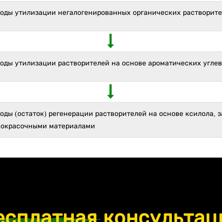
ходы утилизации негалогенированных органических растворит
ходы утилизации растворителей на основе ароматических угле
оды (остаток) регенерации растворителей на основе ксилола, 
кокрасочными материалами
есплатная
консультац