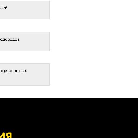
елей
водородов
загрязненных
ия