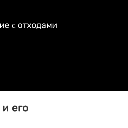
ие c отходами
и его