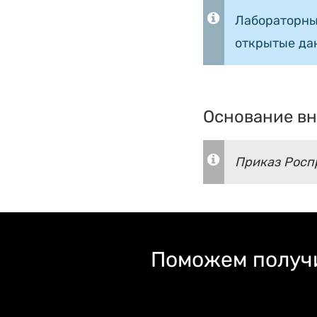
Лабораторны
открытые да
Основание вн
Приказ Роспр
Поможем получи