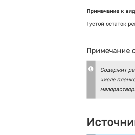
Примечание к вид
Густой остаток р
Примечание о
Содержит рас
числе пленк
малораствор
Источни