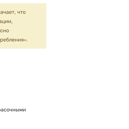
ачает, что
ации,
сно
ребления».
красочными