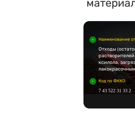
материа
Наименование от
Отходы (остато
растворителей
ксилола, загр
лакокрасочным
Код по ФККО:
7 43 522 31 33 2