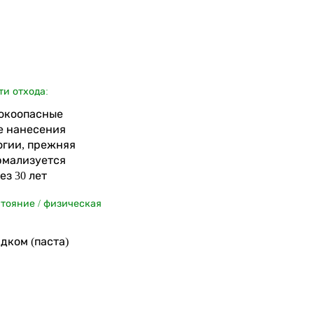
ти отхода:
ысокоопасные
е нанесения
огии, прежняя
рмализуется
з 30 лет
стояние / физическая
дком (паста)