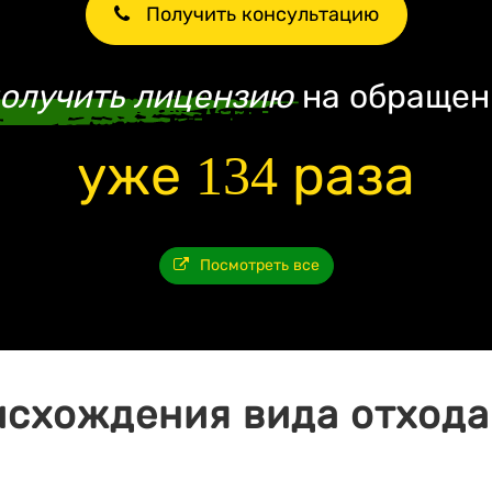
Получить консультацию
олучить лицензию
на обращен
уже 134 раза
Посмотреть все
исхождения вида отхода 