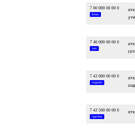
7 00 000 00 00 0
отх
блок
ут
7 40 000 00 00 0
от
тип
(от
7 43 000 00 00 0
от
подтип
сод
7 43 500 00 00 0
от
группа