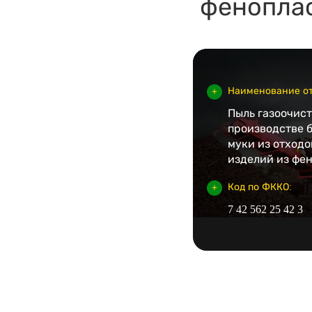
фенопла
Наименование от
Пыль газоочис
производстве 
муки из отходо
изделий из фе
Код по ФККО:
7 42 562 25 42 3