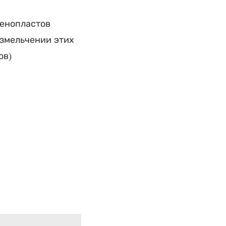
фенопластов
измельчении этих
ов)