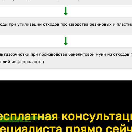
ходы при утилизации отходов производства резиновых и пласт
ь газоочистки при производстве бакелитовой муки из отходов 
делий из фенопластов
есплатная
консультац
ециалиста прямо сей