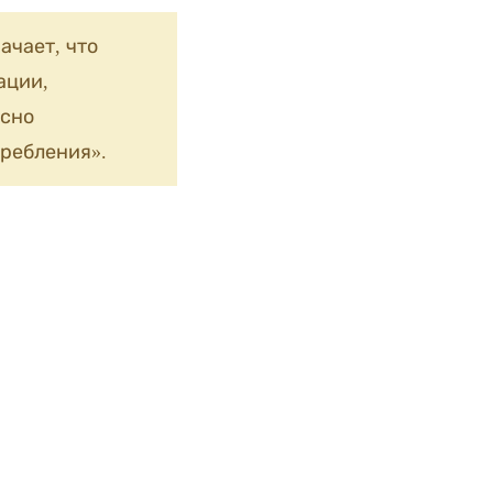
ачает, что
ации,
сно
ребления».