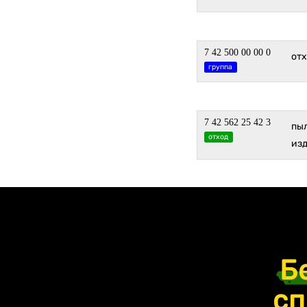
7 42 500 00 00 0
от
группа
7 42 562 25 42 3
пыл
отход
из
Б
сп