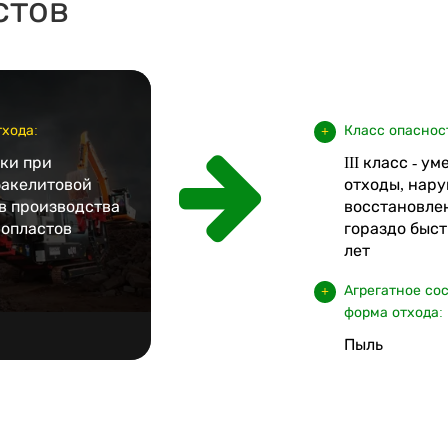
стов
хода:
Класс опаснос
тки при
III класс - у
бакелитовой
отходы, нару
в производства
восстановле
нопластов
гораздо быст
лет
Агрегатное со
форма отхода:
Пыль