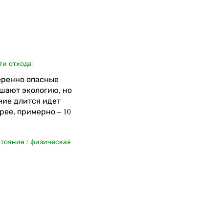
ти отхода:
меренно опасные
шают экологию, но
ние длится идет
рее, примерно – 10
стояние / физическая