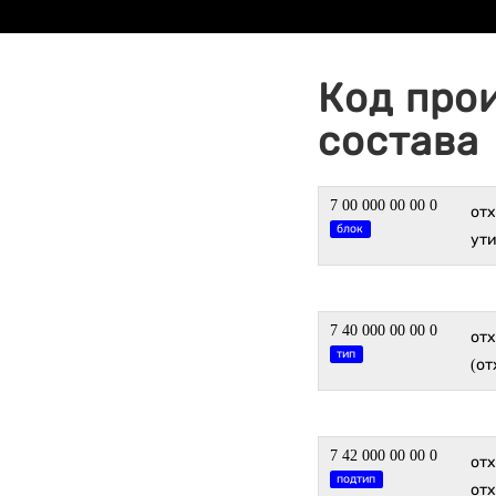
Код про
состава
7 00 000 00 00 0
отх
блок
ут
7 40 000 00 00 0
от
тип
(от
7 42 000 00 00 0
от
подтип
от