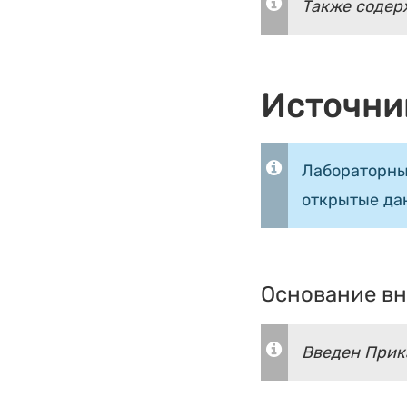
Также содер
Источни
Лабораторны
открытые да
Основание вн
Введен Прика