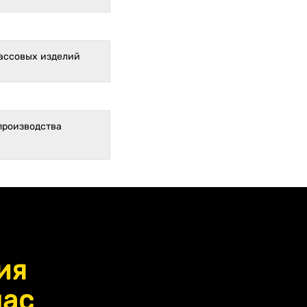
массовых изделий
производства
ия
час