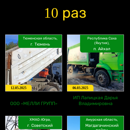
10 раз
Тюменская область,
Республика Саха
(Якутия),
г. Тюмень
п. Айхал
12.05.2025
06.03.2025
ИП Лапицкая Дарья
ООО «МЕЛЛИ ГРУПП»
Владимировна
ХМАО–Югра,
Амурская область,
г. Советский
Магдагачинский