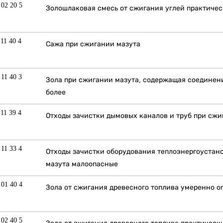
 02 20 5
Золошлаковая смесь от сжигания углей практиче
 11 40 4
Сажа при сжигании мазута
 11 40 3
Зола при сжигании мазута, содержащая соединени
более
 11 39 4
Отходы зачистки дымовых каналов и труб при сжи
 11 33 4
Отходы зачистки оборудования теплоэнергоустан
мазута малоопасные
 01 40 4
Зола от сжигания древесного топлива умеренно о
 02 40 5