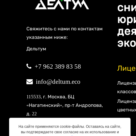
сни
юр
дея
Свяжитесь с нами по контактам
указанным ниже:
эко
Дельтум
+7 962 389 83 58
Лице
info@deltum.eco
Лицензи
классов
115533
, г.
Москва
, БЦ
Лицензи
«Нагатинский»,
пр-т Андропова,
цветны
д. 22
На сайте применяются cookie-файлы. Оставаясь на сайте,
620014
, г.
Екатеринбург
, БЦ
вы подтверждаете свое согласие на их использование и