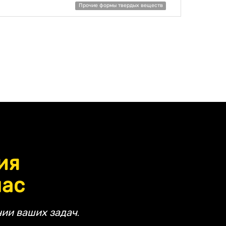
Прочие формы твердых веществ
ия
час
ии ваших задач.