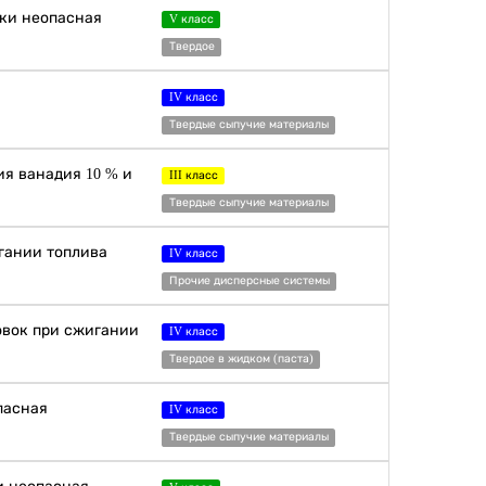
ски неопасная
V класс
Твердое
IV класс
Твердые сыпучие материалы
я ванадия 10 % и
III класс
Твердые сыпучие материалы
гании топлива
IV класс
Прочие дисперсные системы
овок при сжигании
IV класс
Твердое в жидком (паста)
пасная
IV класс
Твердые сыпучие материалы