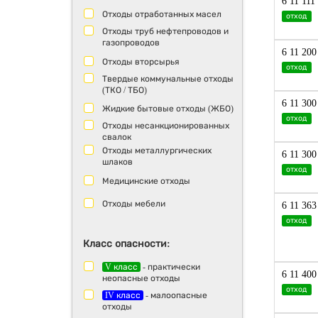
6 11 111
Отходы отработанных масел
отход
Отходы труб нефтепроводов и
газопроводов
6 11 200
Отходы вторсырья
отход
Твердые коммунальные отходы
(ТКО / ТБО)
6 11 300
Жидкие бытовые отходы (ЖБО)
отход
Отходы несанкционированных
свалок
Отходы металлургических
6 11 300
шлаков
отход
Медицинские отходы
Отходы мебели
6 11 363
отход
Класс опасности:
V класс
- практически
6 11 400
неопасные отходы
отход
IV класс
- малоопасные
отходы