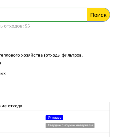
Поиск
ь отходов:
55
теплового хозяйства (отходы фильтров,
)
ных
ие отхода
IV класс
Твердые сыпучие материалы