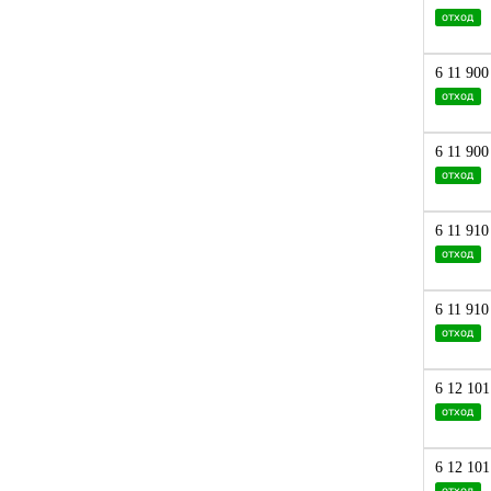
материалов
отход
Изделия из твердых
материалов, за исключением
волокон
6 11 900
Изделия, содержащие газ
отход
Изделия, содержащие жидкость
6 11 900
Кусковая форма
отход
Опилки
Порошок
6 11 910
отход
Прочие дисперсные системы
Прочие сыпучие материалы
6 11 910
Прочие формы твердых
отход
веществ
Пыль
6 12 101
Смеси твердых материалов и
отход
изделий
Смесь твердых материалов
(включая волокна)
6 12 101
Смесь твердых материалов
отход