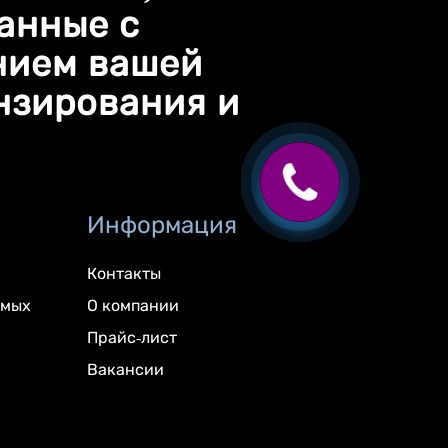
занные с
нием вашей
нзирования и
Информация
Контакты
имых
О компании
Прайс-лист
Вакансии