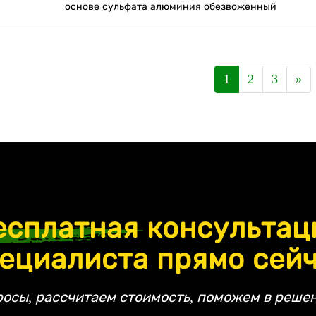
основе сульфата алюминия обезвоженный
1
2
3
»
есплатная
консультац
ециалиста прямо сей
росы, рассчитаем стоимость, поможем в решен