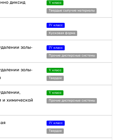
енно диксид
V класс
Твердые сыпучие материалы
IV класс
Кусковая форма
удалении золы-
IV класс
Прочие дисперсные системы
удалении золы-
V класс
я
Твердое
удалении,
V класс
и и химической
Прочие дисперсные системы
ная
IV класс
Твердое