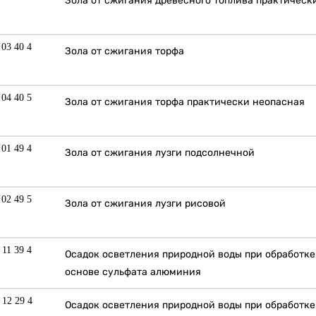
Зола от сжигания древесного топлива практическ
 03 40 4
Зола от сжигания торфа
 04 40 5
Зола от сжигания торфа практически неопасная
 01 49 4
Зола от сжигания лузги подсолнечной
 02 49 5
Зола от сжигания лузги рисовой
 11 39 4
Осадок осветления природной воды при обработке
основе сульфата алюминия
 12 29 4
Осадок осветления природной воды при обработке