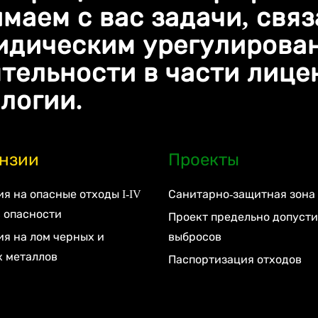
маем с вас задачи, свя
идическим урегулирова
тельности в части лице
логии.
нзии
Проекты
я на опасные отходы I-IV
Санитарно-защитная зона
 опасности
Проект предельно допуст
я на лом черных и
выбросов
х металлов
Паспортизация отходов