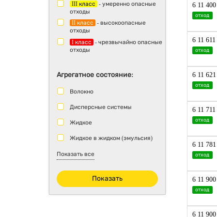
III класс
- умеренно опасные
6 11 400
отходы
отход
II класс
- высокоопасные
отходы
6 11 611
I класс
- чрезвычайно опасные
отходы
отход
6 11 621
Агрегатное состояние:
отход
Волокно
Дисперсные системы
6 11 711
отход
Жидкое
Жидкое в жидком (эмульсия)
6 11 781
Изделие из одного волокна
Показать все
отход
Изделие из одного материала
Показать
6 11 900
Изделия из волокон
отход
Изделия из нескольких волокон
Изделия из нескольких
6 11 900