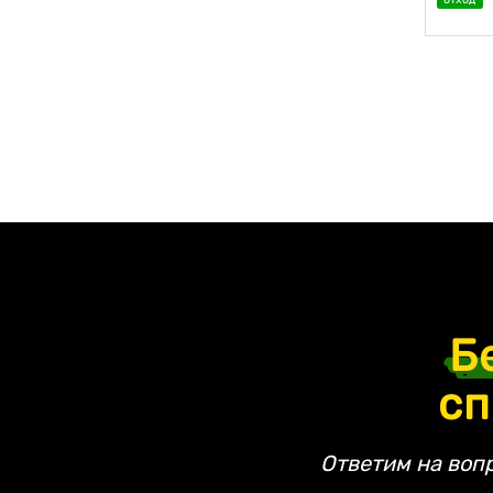
(включая волокна) и изделий
Стружка
Твердое
Твердое в жидком (паста)
Твердое в жидком (суспензия)
Твердые сыпучие материалы
Б
сп
Ответим на воп