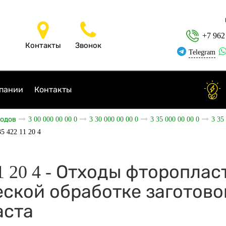
+7 962
Контакты
Звонок
Telegram
пании
Контакты
ходов
3 00 000 00 00 0
3 30 000 00 00 0
3 35 000 00 00 0
3 35
35 422 11 20 4
11 20 4 - Отходы фтороплас
ской обработке заготово
аста