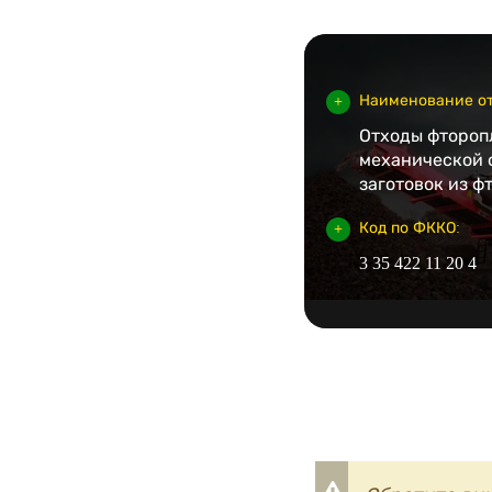
Наименование от
Отходы фтороп
механической 
заготовок из ф
Код по ФККО:
3 35 422 11 20 4