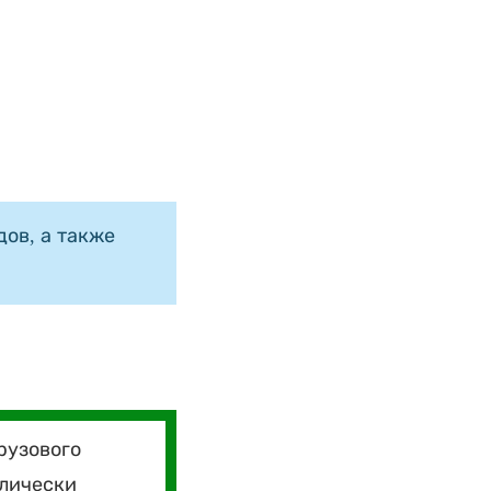
ов, а также
рузового
влически