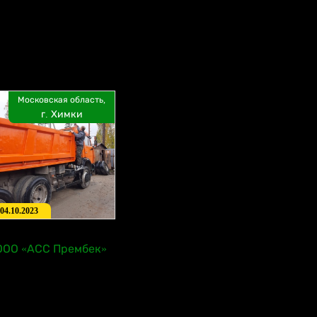
Московская область,
г. Химки
04.10.2023
ООО «АСС Прембек»