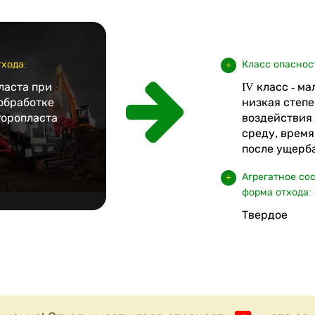
хода:
Класс опаснос
ласта при
IV класс - м
обработке
низкая степе
торопласта
воздействия
среду, врем
после ущерба
Агрегатное со
форма отхода:
Твердое