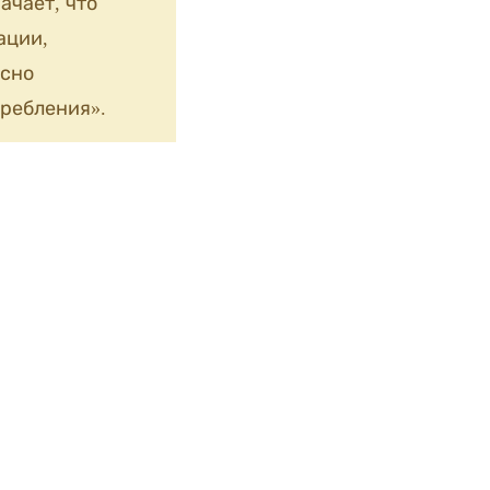
ачает, что
ации,
сно
ребления».