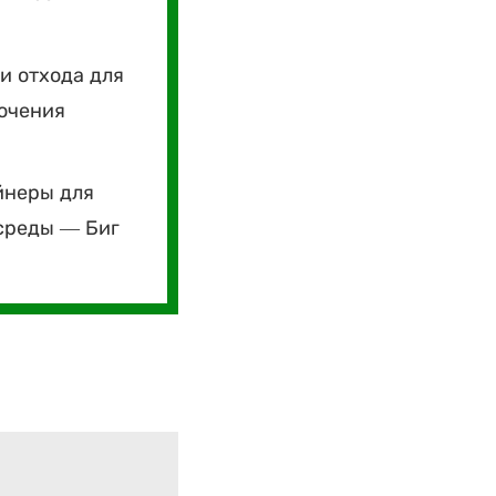
и отхода для
лючения
йнеры для
среды — Биг