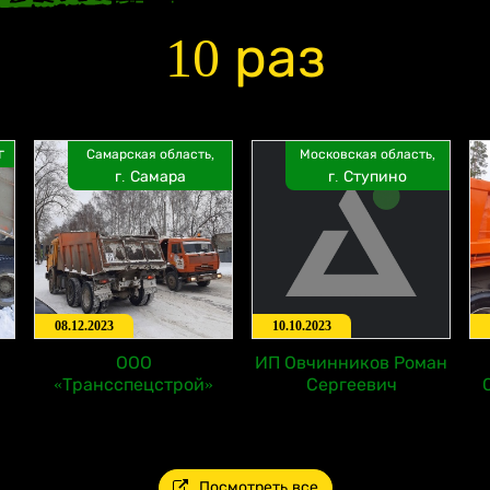
10 раз
г
Самарская область,
Московская область,
г. Самара
г. Ступино
08.12.2023
10.10.2023
ООО
ИП Овчинников Роман
«Трансспецстрой»
Сергеевич
Посмотреть все