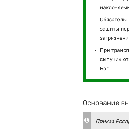
наклоняемы
Обязательн
защиты пер
загрязнен
При трансп
сыпучих от
Бэг.
Основание вн
Приказ Роспр