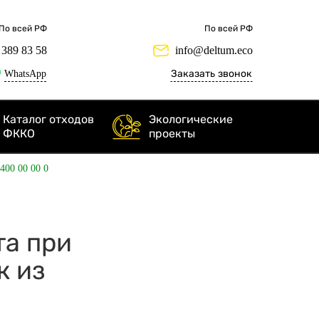
По всей РФ
По всей РФ
 389 83 58
info@deltum.eco
WhatsApp
Заказать звонок
Каталог отходов
Экологические
ФККО
проекты
 400 00 00 0
та при
к из