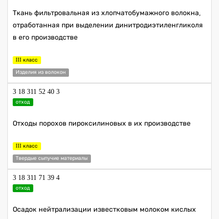
Ткань фильтровальная из хлопчатобумажного волокна,
отработанная при выделении динитродиэтиленгликоля
в его производстве
III класс
Изделия из волокон
3 18 311 52 40 3
отход
Отходы порохов пироксилиновых в их производстве
III класс
Твердые сыпучие материалы
3 18 311 71 39 4
отход
Осадок нейтрализации известковым молоком кислых