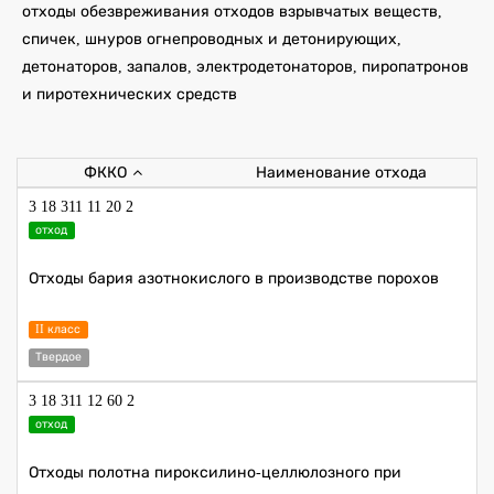
отходы обезвреживания отходов взрывчатых веществ,
спичек, шнуров огнепроводных и детонирующих,
детонаторов, запалов, электродетонаторов, пиропатронов
и пиротехнических средств
ФККО
Наименование отхода
3 18 311 11 20 2
отход
Отходы бария азотнокислого в производстве порохов
II класс
Твердое
3 18 311 12 60 2
отход
Отходы полотна пироксилино-целлюлозного при