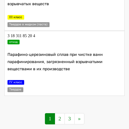
взрывчатых веществ
III класс
Твердое в жидком (паста)
3 18 311 85 20 4
отход
Парафино-церезиновый сплав при чистке ванн
парафинирования, загрязненный взрывчатыми
веществами в их производстве
IV класс
Твердое
1
2
3
»