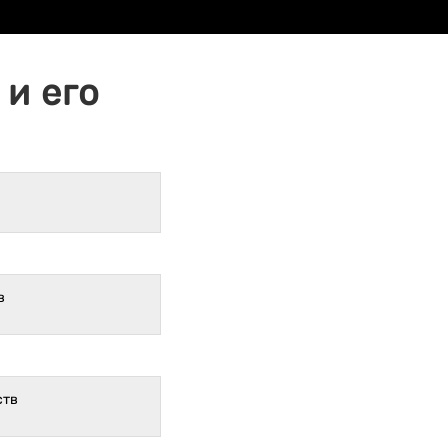
и его
в
ств