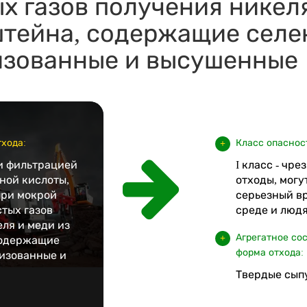
х газов получения никел
тейна, содержащие селе
изованные и высушенные
хода:
Класс опаснос
и фильтрацией
I класс - чр
ной кислоты,
отходы, могу
при мокрой
серьезный в
тых газов
среде и люд
ля и меди из
Агрегатное со
содержащие
форма отхода:
лизованные и
Твердые сып