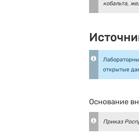
кобальта, же
Источни
Лабораторны
открытые да
Основание вн
Приказ Роспр