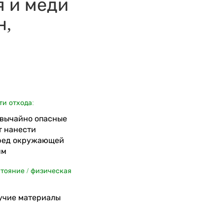
я и меди
н,
ти отхода:
езвычайно опасные
т нанести
ред окружающей
ям
стояние / физическая
учие материалы