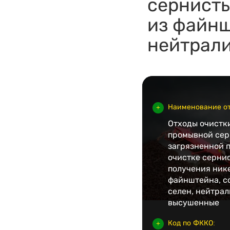
сернисты
из файнш
нейтрал
Наименование от
Отходы очистк
промывной сер
загрязненной 
очистке сернис
получения нике
файнштейна, 
селен, нейтра
высушенные
Код по ФККО: