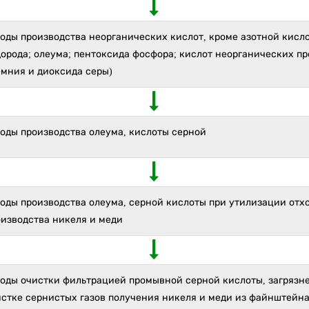
оды производства неорганических кислот, кроме азотной кисл
орода; олеума; пентоксида фосфора; кислот неорганических пр
емния и диоксида серы)
оды производства олеума, кислоты серной
оды производства олеума, серной кислоты при утилизации отх
оизводства никеля и меди
ходы очистки фильтрацией промывной серной кислоты, загрязн
истке сернистых газов получения никеля и меди из файнштейна