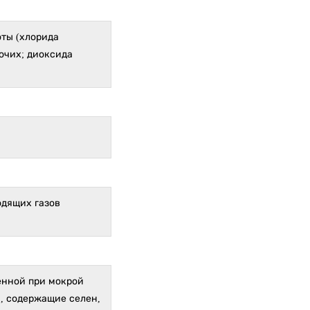
оты (хлорида
очих; диоксида
одящих газов
енной при мокрой
, содержащие селен,