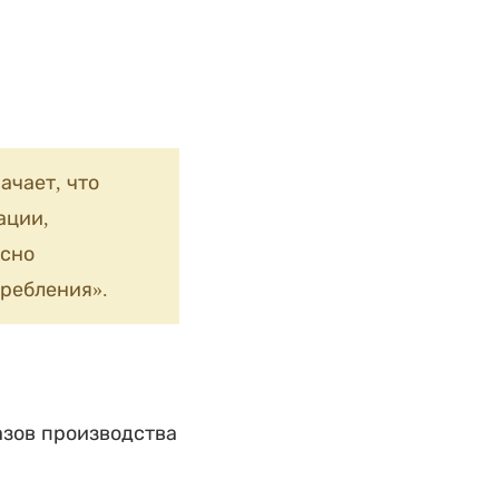
ачает, что
ации,
сно
ребления».
азов производства