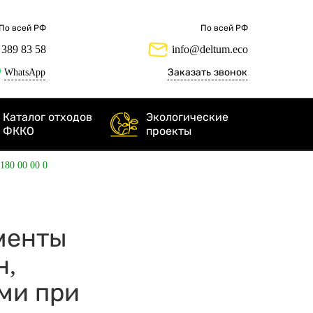
По всей РФ
По всей РФ
 389 83 58
info@deltum.eco
WhatsApp
Заказать звонок
Каталог отходов
Экологические
ФККО
проекты
 180 00 00 0
ементы
н,
ми при