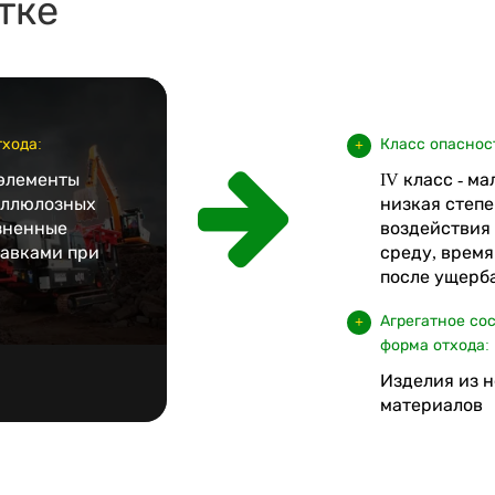
тке
хода:
Класс опаснос
элементы
IV класс - м
целлюлозных
низкая степе
язненные
воздействия
авками при
среду, врем
после ущерба
Агрегатное со
форма отхода:
Изделия из 
материалов