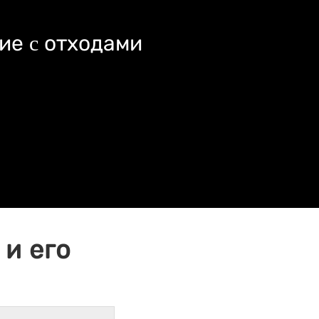
ие c отходами
и его