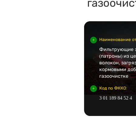
газоочис
Наименование от
Фильтрующие 
(патроны) из 
волокон, загр
кормовыми доб
газоочистке
Код по ФККО:
3 01 189 84 52 4