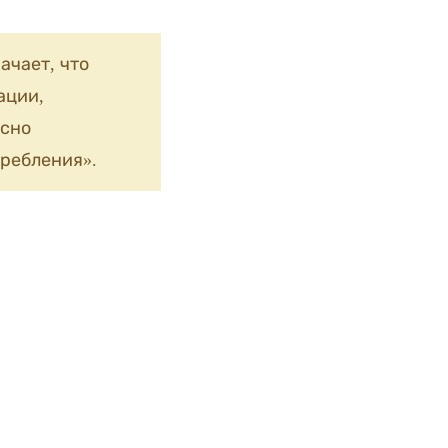
ачает, что
ации,
сно
ребления».