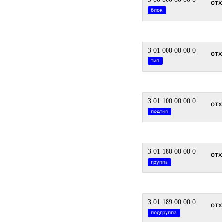
от
блок
3 01 000 00 00 0
отх
тип
3 01 100 00 00 0
от
подтип
3 01 180 00 00 0
от
группа
3 01 189 00 00 0
от
подгруппа