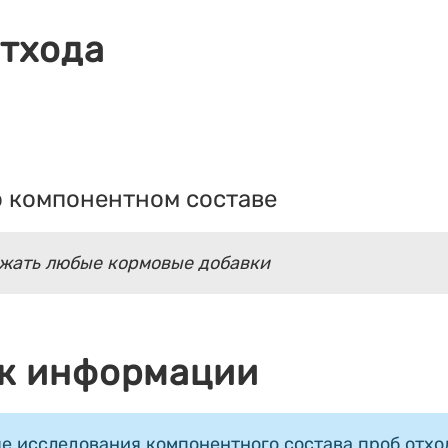
отхода
 компонентном составе
жать любые кормовые добавки
к информации
е исследования компонентного состава проб отход