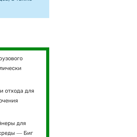
рузового
влически
и отхода для
лючения
йнеры для
среды — Биг