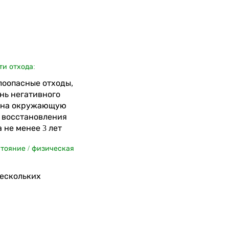
ти отхода:
алоопасные отходы,
нь негативного
 на окружающую
я восстановления
 не менее 3 лет
стояние / физическая
нескольких