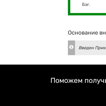
Бэг.
Основание вн
Введен Прика
Поможем получи