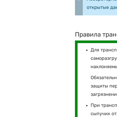
открытые да
Правила тран
Для трансп
саморазгру
наклоняемы
Обязательн
защиты пер
загрязнен
При трансп
сыпучих от