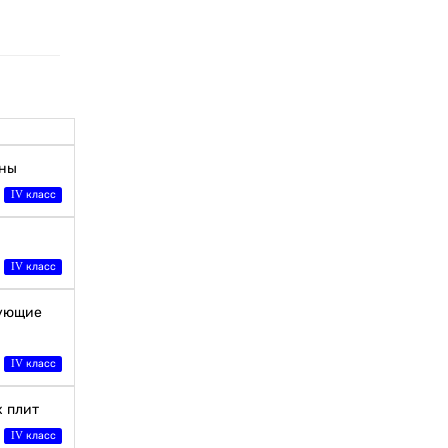
ины
IV класс
IV класс
зующие
IV класс
х плит
IV класс