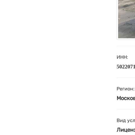
ИНН:
502207
Регион:
Москов
Вид усл
Лиценз