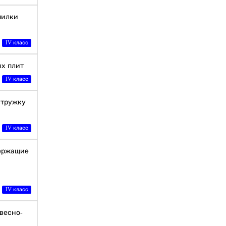
пилки
IV класс
ых плит
IV класс
стружку
IV класс
держащие
IV класс
весно-