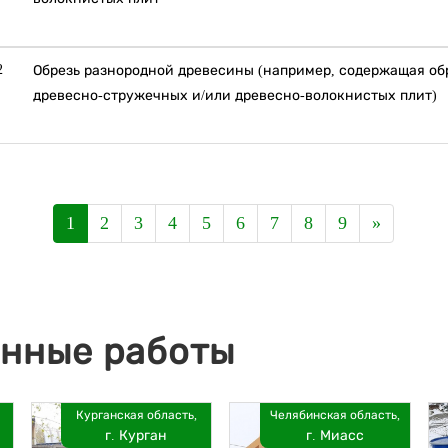
2
Обрезь разнородной древесины (например, содержащая об
древесно-стружечных и/или древесно-волокнистых плит)
1
2
3
4
5
6
7
8
9
»
нные работы
Курганская область,
Челябинская область,
г. Курган
г. Миасс