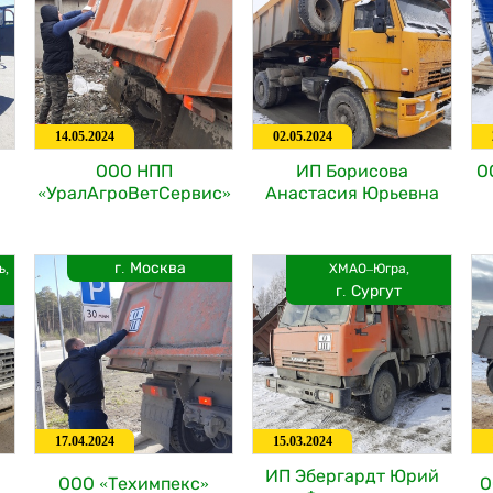
14.05.2024
02.05.2024
ООО НПП
ИП Борисова
О
«УралАгроВетСервис»
Анастасия Юрьевна
г. Москва
ь,
ХМАО–Югра,
г. Сургут
17.04.2024
15.03.2024
ИП Эбергардт Юрий
ООО «Техимпекс»
О