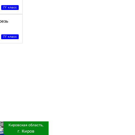
IV класс
резь
IV класс
Кировская область,
г. Киров