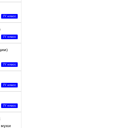
IV класс
в
IV класс
ции)
IV класс
IV класс
IV класс
х
 муки