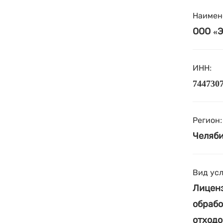
Наимен
ООО «
ИНН:
744730
Регион:
Челяби
Вид усл
Лиценз
обрабо
отходо