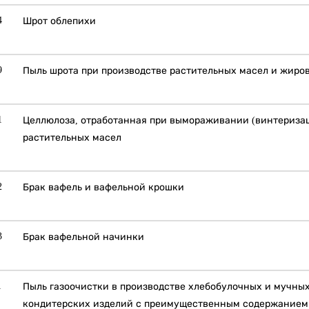
4
Шрот облепихи
9
Пыль шрота при производстве растительных масел и жиро
1
Целлюлоза, отработанная при вымораживании (винтериза
растительных масел
2
Брак вафель и вафельной крошки
3
Брак вафельной начинки
1
Пыль газоочистки в производстве хлебобулочных и мучны
кондитерских изделий с преимущественным содержанием