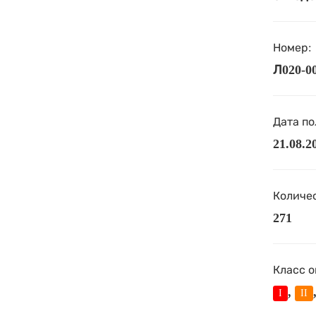
Номер:
Л020-00
Дата по
21.08.2
Количес
271
Класс о
,
I
II