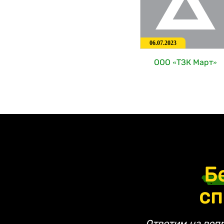
06.07.2023
ООО «ТЗК Март»
Б
сп
Ответим на воп