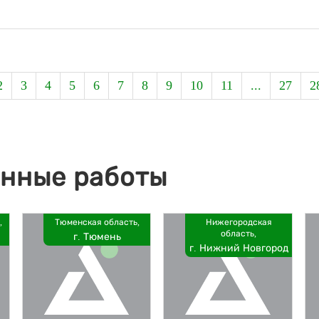
2
3
4
5
6
7
8
9
10
11
...
27
2
нные работы
,
Тюменская область,
Нижегородская
область,
г. Тюмень
г. Нижний Новгород