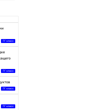
ии
IV класс
дке
жащего
IV класс
дуктов
IV класс
IV класс