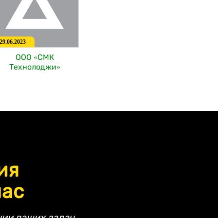
29.06.2023
ООО «СМК
Технолоджи»
ия
час
ии ваших задач.