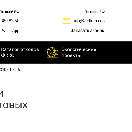
По всей РФ
По всей РФ
 389 83 58
info@deltum.eco
WhatsApp
Заказать звонок
Каталог отходов
Экологические
ФККО
проекты
 310 01 52 5
и
товых