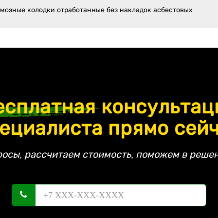
рмозные колодки отработанные без накладок асбестовых
есплатная
консультац
ециалиста прямо сей
росы, рассчитаем стоимость, поможем в решен