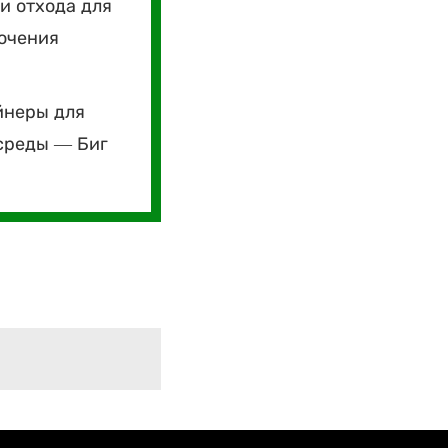
и отхода для
лючения
йнеры для
среды — Биг