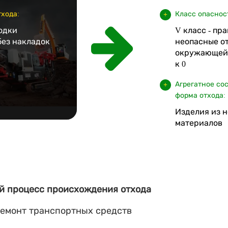
хода:
Класс опаснос
одки
V класс - пр
без накладок
неопасные от
окружающей 
к 0
Агрегатное со
форма отхода:
Изделия из 
материалов
й процесс происхождения отхода
емонт транспортных средств