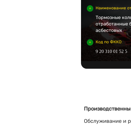
Наименование от
Тормозные кол
отработанные 
асбестовых
Код по ФККО:
9 20 310 01 52 5
Производственны
Обслуживание и р