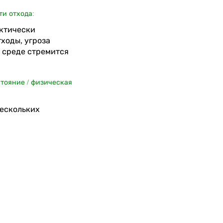
ти отхода:
актически
ходы, угроза
среде стремится
стояние / физическая
нескольких