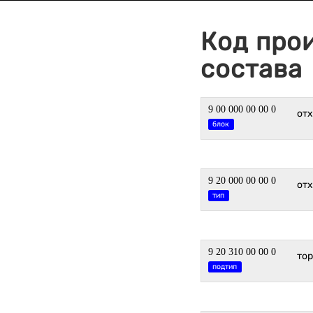
Код про
состава
9 00 000 00 00 0
отх
блок
9 20 000 00 00 0
от
тип
9 20 310 00 00 0
то
подтип