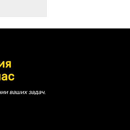
ия
час
ии ваших задач.