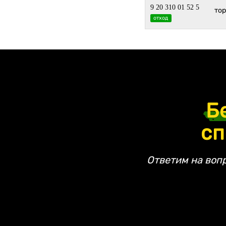
9 20 310 01 52 5
то
отход
Б
сп
Ответим на воп