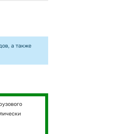
ов, а также
рузового
влически