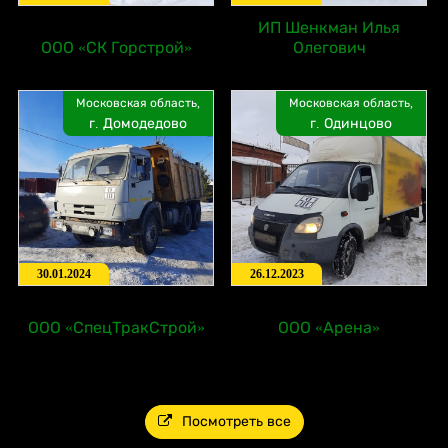
ИП Шенкман Илья
ООО «СК Горстрой»
Олегович
Московская область,
Московская область,
г. Домодедово
г. Одинцово
30.01.2024
26.12.2023
ООО «СпецТракСтрой»
ООО «Арена»
Посмотреть все