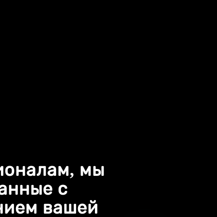
ионалам, мы
занные с
нием вашей