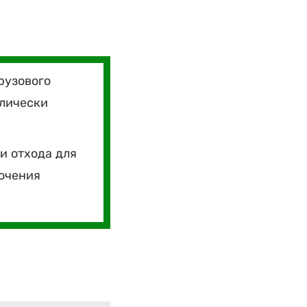
рузового
влически
и отхода для
лючения