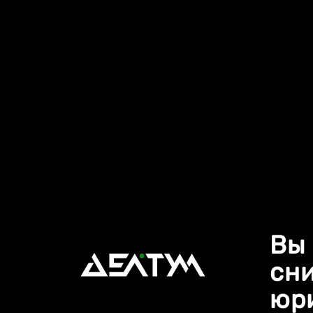
Вы
сни
юр