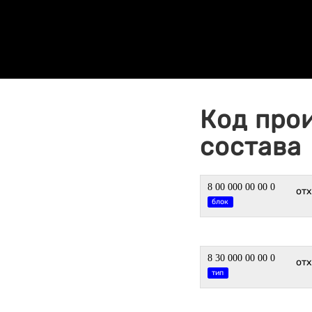
Код про
состава
8 00 000 00 00 0
отх
блок
8 30 000 00 00 0
от
тип