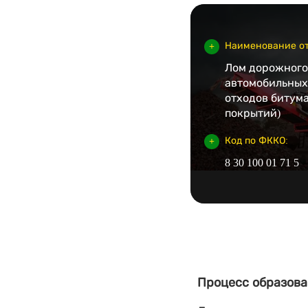
Наименование от
Лом дорожного
автомобильных
отходов битума
покрытий)
Код по ФККО:
8 30 100 01 71 5
Процесс образова