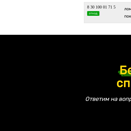
8 30 100 01 71 5
лом
отход
по
Б
сп
Ответим на воп