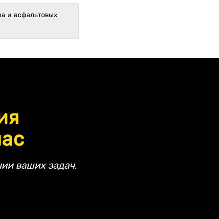
ма и асфальтовых
ия
час
ии ваших задач.