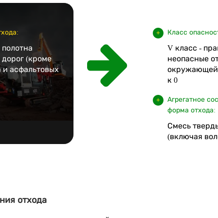
хода:
Класс опаснос
 полотна
V класс - пр
 дорог (кроме
неопасные от
 и асфальтовых
окружающей 
к 0
Агрегатное со
форма отхода:
Смесь тверд
(включая вол
ния отхода