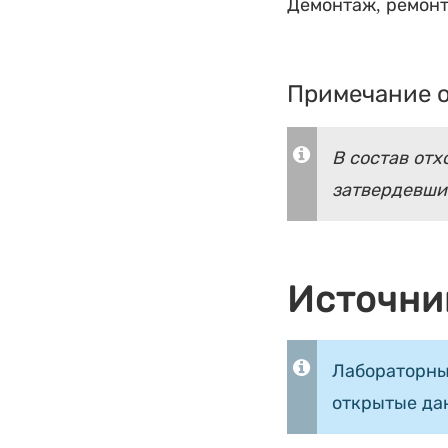
Демонтаж, ремон
Примечание о
В состав отх
затвердевший
Источни
Лабораторны
открытые да