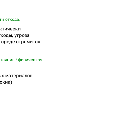
ти отхода:
актически
ходы, угроза
среде стремится
стояние / физическая
ых материалов
окна)