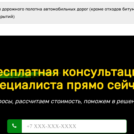
 дорожного полотна автомобильных дорог (кроме отходов биту
крытий)
есплатная
консультац
ециалиста прямо сей
росы, рассчитаем стоимость, поможем в решен