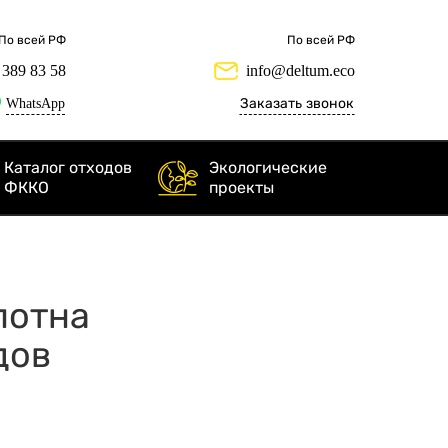
По всей РФ
По всей РФ
 389 83 58
info@deltum.eco
WhatsApp
Заказать звонок
Каталог отходов
Экологические
ФККО
проекты
олотна
дов