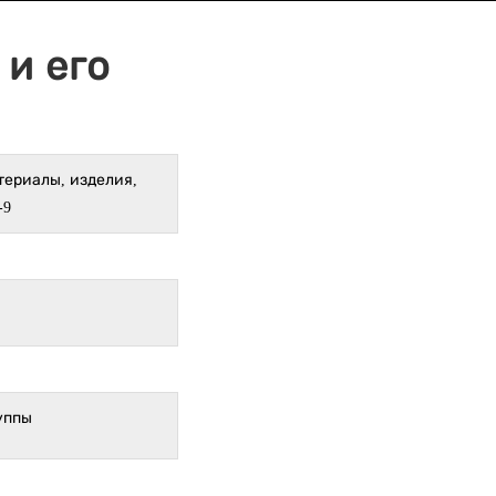
и его
териалы, изделия,
-9
уппы