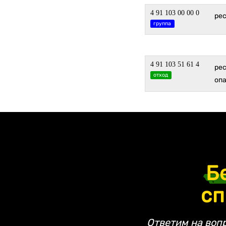
4 91 103 00 00 0
ре
группа
4 91 103 51 61 4
ре
отход
оп
Б
сп
Ответим на воп