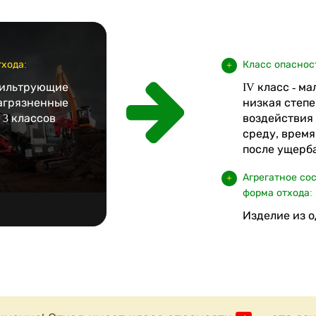
хода:
Класс опаснос
фильтрующие
IV класс - м
загрязненные
низкая степе
 3 классов
воздействия
среду, врем
после ущерба
Агрегатное со
форма отхода:
Изделие из о