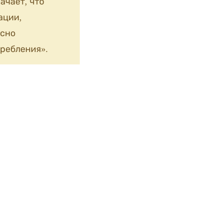
ачает, что
ации,
сно
ребления».