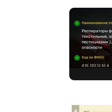
Наименование от
Респираторы 
текстильные, 
пестицидами 2,
опасности
Код по ФККО:
4 91 103 51 61 4