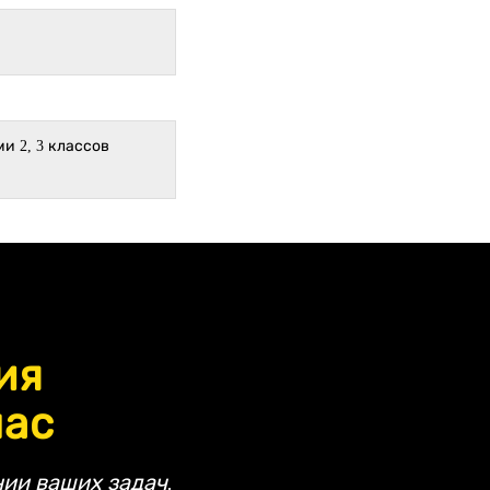
 2, 3 классов
ия
час
ии ваших задач.