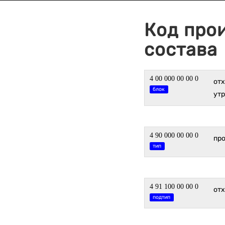
Код про
состава
4 00 000 00 00 0
от
блок
утр
4 90 000 00 00 0
пр
тип
4 91 100 00 00 0
от
подтип