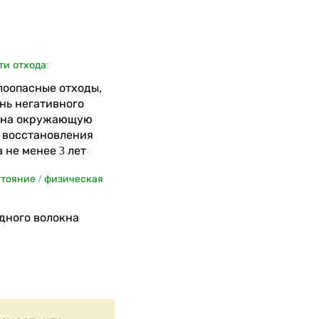
ти отхода:
алоопасные отходы,
нь негативного
 на окружающую
я восстановления
 не менее 3 лет
стояние / физическая
дного волокна