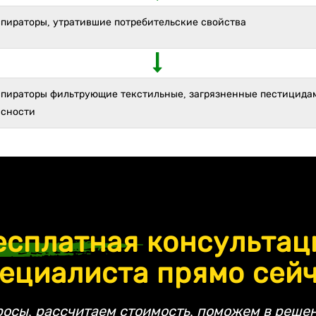
спираторы, утратившие потребительские свойства
спираторы фильтрующие текстильные, загрязненные пестицидами
асности
есплатная
консультац
ециалиста прямо сей
росы, рассчитаем стоимость, поможем в решен