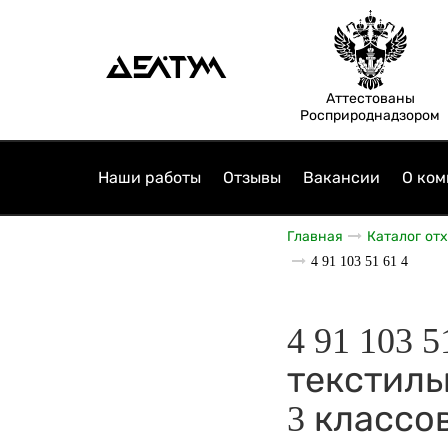
Аттестованы
Росприроднадзором
Наши работы
Отзывы
Вакансии
О ком
Главная
Каталог от
4 91 103 51 61 4
4 91 103
текстиль
3 классо