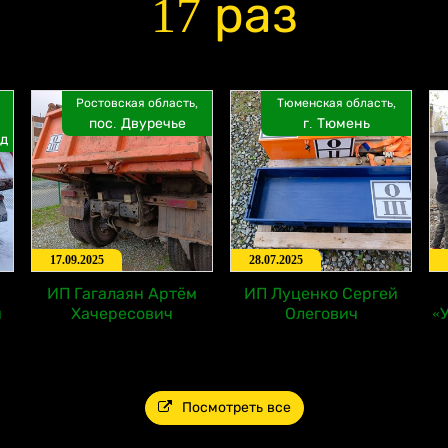
17 раз
Ростовская область,
Тюменская область,
пос. Двуречье
г. Тюмень
д
17.09.2025
28.07.2025
ИП Гагалаян Артём
ИП Луценко Сергей
ч
Хачересович
Олегович
«
Посмотреть все