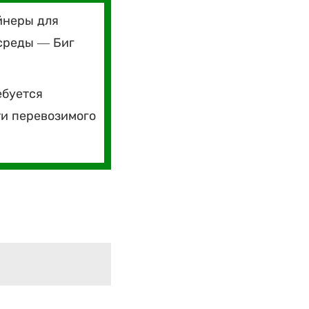
йнеры для
среды — Биг
ебуется
ти перевозимого