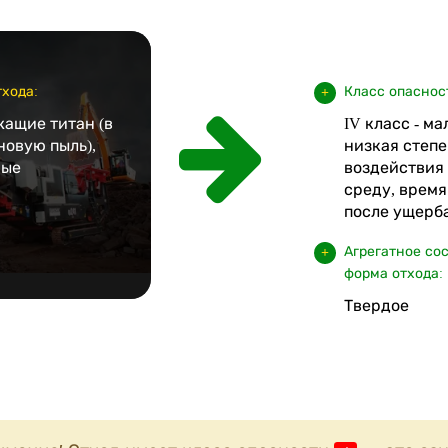
хода:
Класс опаснос
жащие титан (в
IV класс - м
новую пыль),
низкая степе
ные
воздействия
среду, врем
после ущерба
Агрегатное со
форма отхода:
Твердое