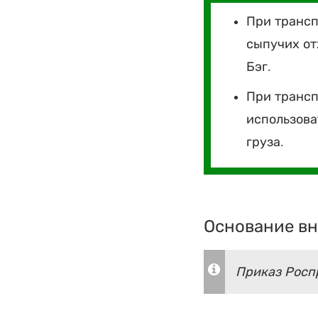
При трансп
сыпучих от
Бэг.
При трансп
использова
груза.
Основание вн
Приказ Роспр