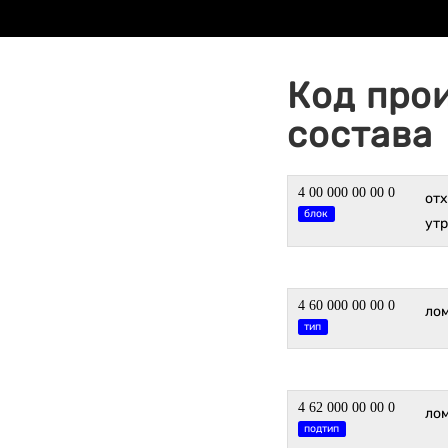
Код про
состава
4 00 000 00 00 0
от
блок
утр
4 60 000 00 00 0
ло
тип
4 62 000 00 00 0
ло
подтип