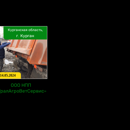
Курганская область,
г. Курган
14.05.2024
ООО НПП
УралАгроВетСервис»