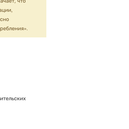
ачает, что
ации,
сно
ребления».
бительских