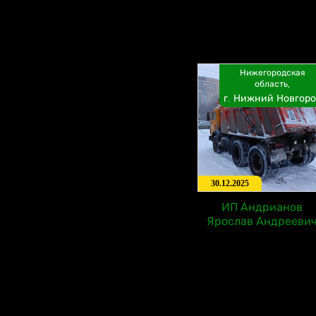
Нижегородская
область,
г. Нижний Новгоро
30.12.2025
ИП Андрианов
Ярослав Андрееви