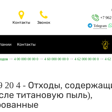
+7 962
Контакты
Звонок
Telegram
пании
Контакты
ходов
4 00 000 00 00 0
4 60 000 00 00 0
4 62 000 00 00 0
4 62
99 20 4 - Отходы, содержа
исле титановую пыль),
рованные