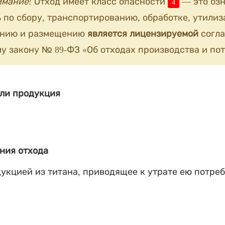
имание!
Отход имеет класс опасности
— это озн
4
 по сбору, транспортированию, обработке, утилиз
анию и размещению
является лицензируемой
согла
у закону № 89-ФЗ «Об отходах производства и пот
ли продукция
ния отхода
укцией из титана, приводящее к утрате ею потре