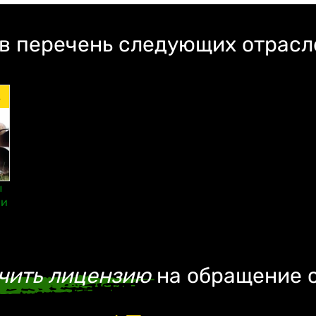
 в перечень следующих отрас
.
ы
 и
чить лицензию
на обращение 