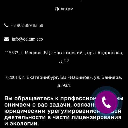
Дельтум
+7 962 389 83 58
info@deltum.eco
115533
, г.
Москва
, БЦ «Нагатинский»,
пр-т Андропова,
д. 22
620014
, г.
Екатеринбург
, БЦ «Нахимов»,
ул. Вайнера,
д. 9а/1
Вы обращаетесь к профессионалам, мы
снимаем с вас задачи, связанные с
юридическим урегулированием вашей
деятельности в части лицензирования
и экологии.