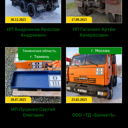
30.12.2025
17.09.2025
ИП Андрианов Ярослав
ИП Гагалаян Артём
Андреевич
Хачересович
г. Москва
Тюменская область,
г. Тюмень
28.07.2025
25.02.2025
ИП Луценко Сергей
Олегович
ООО «ТД «БахметЪ»