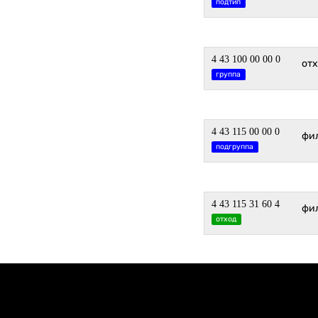
подтип
4 43 100 00 00 0
отх
группа
4 43 115 00 00 0
фи
подгруппа
4 43 115 31 60 4
фи
отход