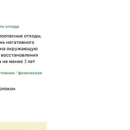
ти отхода:
алоопасные отходы,
нь негативного
 на окружающую
я восстановления
 не менее 3 лет
стояние / физическая
волокон