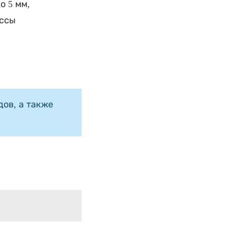
о 5 мм,
ассы
ов, а также