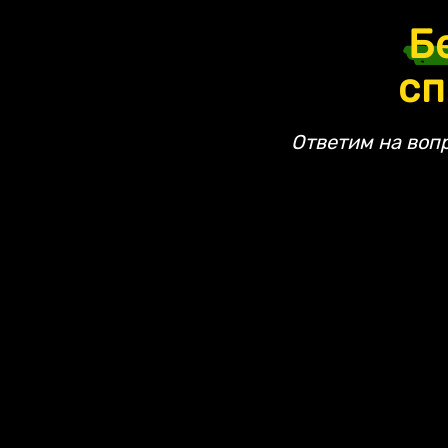
Б
сп
Ответим на воп