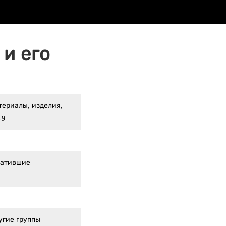
и его
териалы, изделия,
-9
ратившие
угие группы