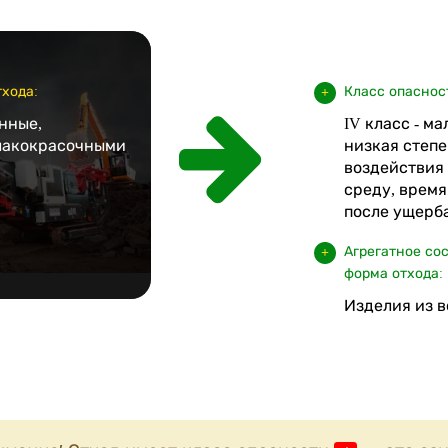
хода:
Класс опаснос
нные,
IV класс - м
лакокрасочными
низкая степе
воздействия
среду, врем
после ущерба
Агрегатное со
форма отхода:
Изделия из 