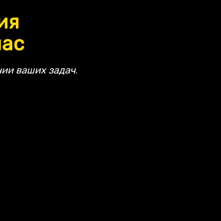
ия
час
ии ваших задач.