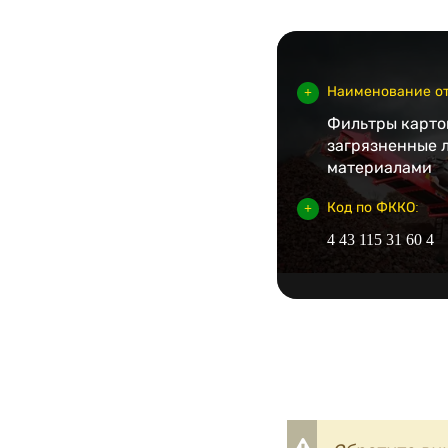
Наименование от
Фильтры карто
загрязненные 
материалами
Код по ФККО:
4 43 115 31 60 4