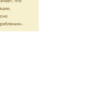
ачает, что
ации,
сно
ребления».