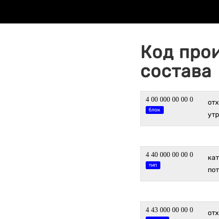
Код про
состава
4 00 000 00 00 0
от
блок
утр
4 40 000 00 00 0
ка
тип
по
4 43 000 00 00 0
отх