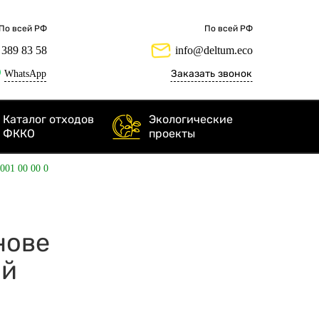
По всей РФ
По всей РФ
 389 83 58
info@deltum.eco
WhatsApp
Заказать звонок
Каталог отходов
Экологические
ФККО
проекты
 001 00 00 0
снове
ий