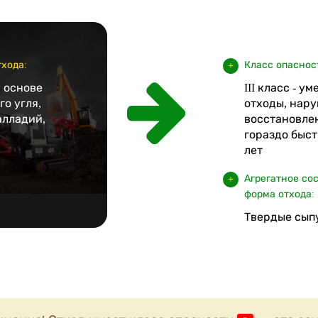
хода:
Класс опаснос
 основе
III класс - у
о угля,
отходы, нару
лладий,
восстановле
гораздо быст
лет
Агрегатное со
форма отхода:
Твердые сып