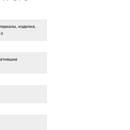
териалы, изделия,
-9
ратившие