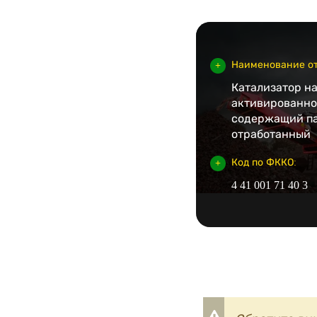
Наименование от
Катализатор на
активированног
содержащий па
отработанный
Код по ФККО:
4 41 001 71 40 3