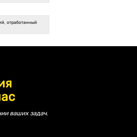
ий, отработанный
ия
час
ии ваших задач.