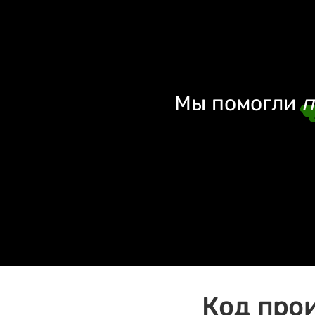
Мы помогли
п
Код про