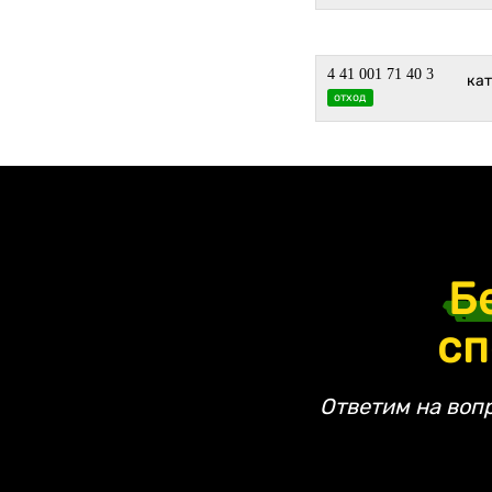
4 41 001 71 40 3
ка
отход
Б
сп
Ответим на воп