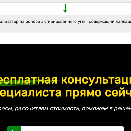
тализатор на основе активированного угля, содержащий паллад
есплатная
консультац
ециалиста прямо сей
росы, рассчитаем стоимость, поможем в решен