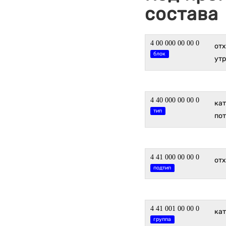
состава
4 00 000 00 00 0
от
блок
утр
4 40 000 00 00 0
ка
тип
по
4 41 000 00 00 0
отх
подтип
4 41 001 00 00 0
ка
группа