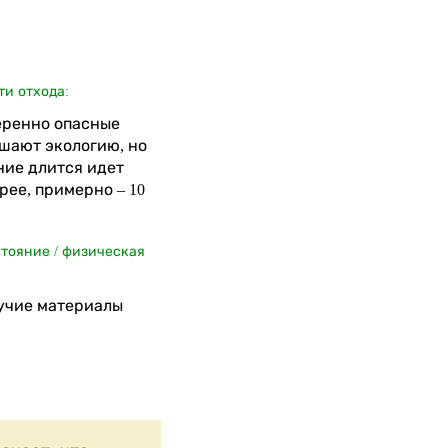
ти отхода:
меренно опасные
шают экологию, но
ние длится идет
рее, примерно – 10
стояние / физическая
учие материалы