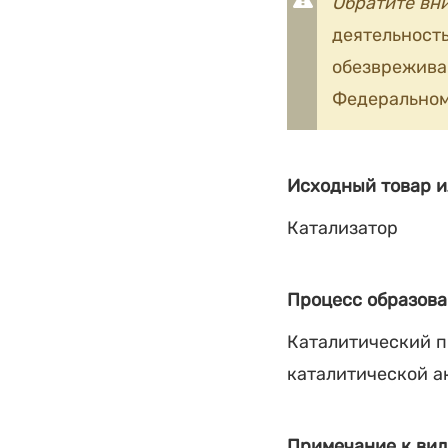
Обратите вн
деятельность
обезврежив
Федеральном
Исходный товар и
Катализатор
Процесс образова
Каталитический 
каталитической а
Примечание к вид