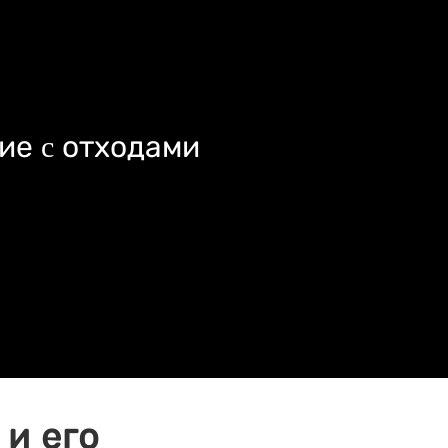
ие c отходами
и его