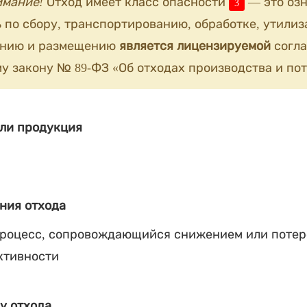
имание!
Отход имеет класс опасности
— это озн
3
 по сбору, транспортированию, обработке, утилиз
анию и размещению
является лицензируемой
согла
у закону № 89-ФЗ «Об отходах производства и пот
ли продукция
ния отхода
процесс, сопровождающийся снижением или потер
ктивности
у отхода