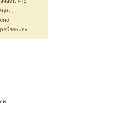
ачает, что
ации,
сно
ребления».
ей