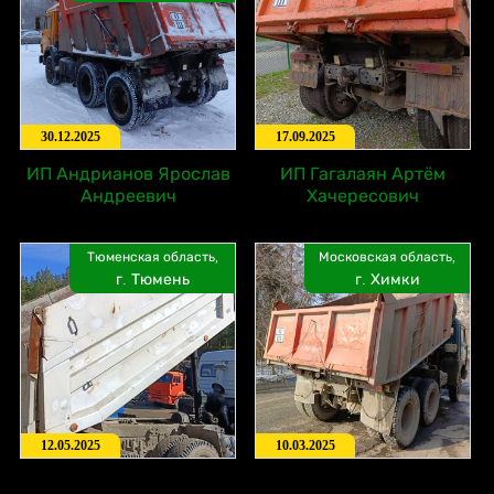
30.12.2025
17.09.2025
ИП Андрианов Ярослав
ИП Гагалаян Артём
Андреевич
Хачересович
Тюменская область,
Московская область,
г. Тюмень
г. Химки
12.05.2025
10.03.2025