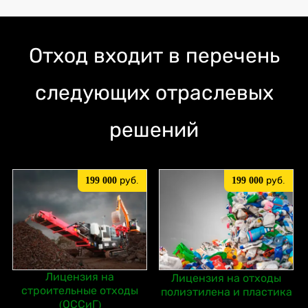
Отход входит в перечень
следующих отраслевых
решений
199 000
руб.
199 000
руб.
Лицензия на
Лицензия на отходы
строительные отходы
полиэтилена и пластика
(ОССиГ)