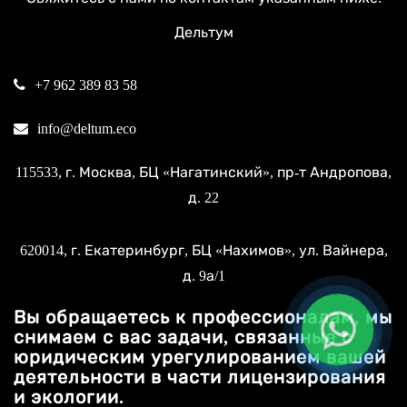
Дельтум
+7 962 389 83 58
info@deltum.eco
115533
, г.
Москва
, БЦ «Нагатинский»,
пр-т Андропова,
д. 22
620014
, г.
Екатеринбург
, БЦ «Нахимов»,
ул. Вайнера,
д. 9а/1
Вы обращаетесь к профессионалам, мы
снимаем с вас задачи, связанные с
юридическим урегулированием вашей
деятельности в части лицензирования
и экологии.