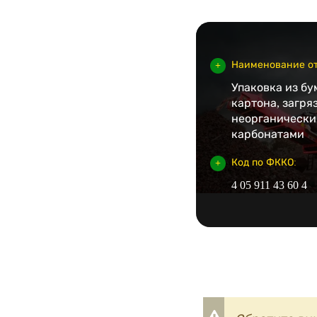
Наименование от
Упаковка из бу
картона, загря
неорганически
карбонатами
Код по ФККО:
4 05 911 43 60 4