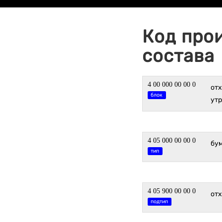
Код про
состава
4 00 000 00 00 0
от
блок
утр
4 05 000 00 00 0
бум
тип
4 05 900 00 00 0
отх
подтип