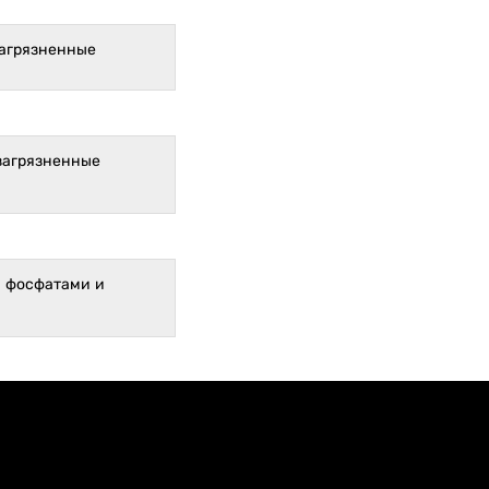
загрязненные
 загрязненные
и фосфатами и