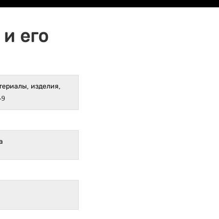
и его
териалы, изделия,
-9
а