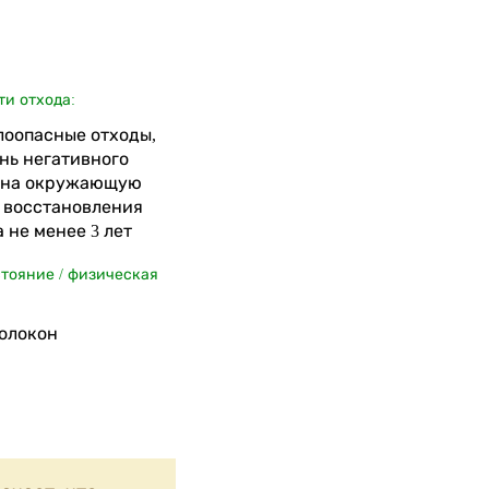
ти отхода:
алоопасные отходы,
нь негативного
 на окружающую
я восстановления
 не менее 3 лет
стояние / физическая
волокон