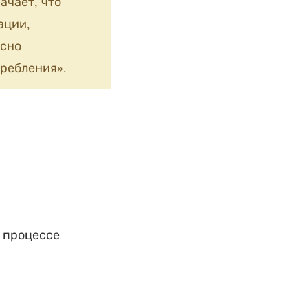
ачает, что
ации,
сно
ребления».
 процессе