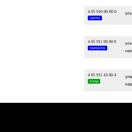
4 05 910 00 00 0
отх
группа
4 05 911 00 00 0
отх
подгруппа
не
4 05 911 43 60 4
упа
отход
ка