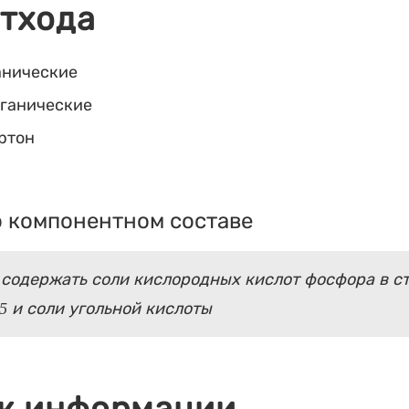
отхода
анические
рганические
артон
 компонентном составе
 содержать соли кислородных кислот фосфора в с
5 и соли угольной кислоты