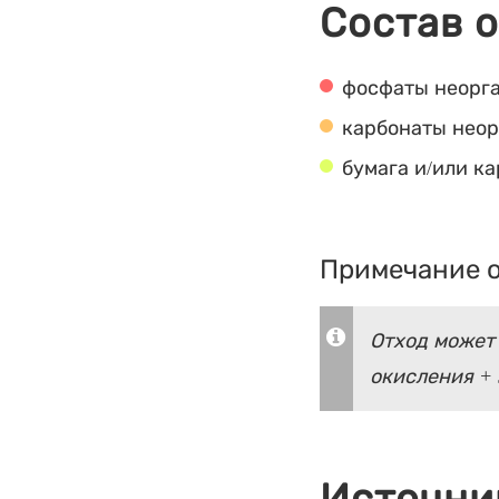
Состав 
фосфаты неорг
карбонаты нео
бумага и/или к
Примечание о
Отход может
окисления + 