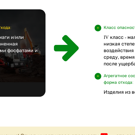
хода:
Класс опаснос
маги и/или
IV класс - м
зненная
низкая степе
ми фосфатами и
воздействия
среду, врем
после ущерба
Агрегатное со
форма отхода:
Изделия из 