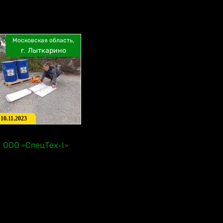
Московская область,
г. Лыткарино
10.11.2023
ООО «СпецТех-1»