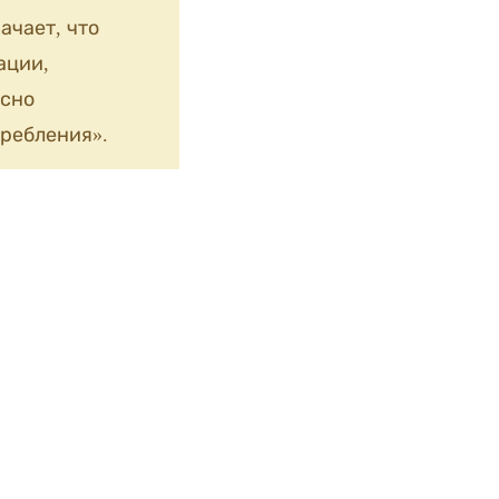
ачает, что
ации,
сно
ребления».