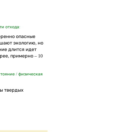
ти отхода:
меренно опасные
шают экологию, но
ние длится идет
рее, примерно – 10
стояние / физическая
ы твердых