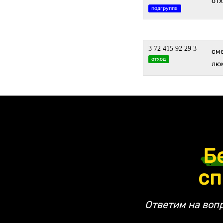
от
подгруппа
3 72 415 92 29 3
см
отход
лю
Б
сп
Ответим на воп