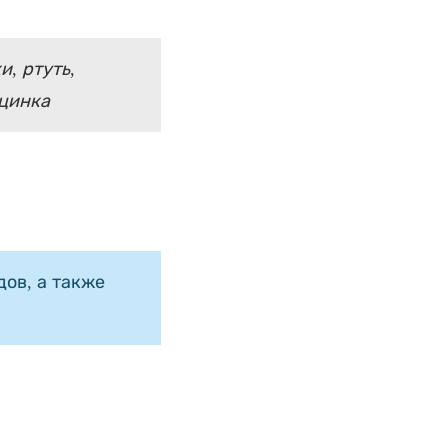
, ртуть,
 цинка
ов, а также