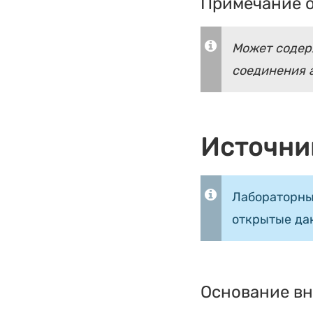
Примечание о
Может содерж
соединения а
Источни
Лабораторны
открытые да
Основание вн