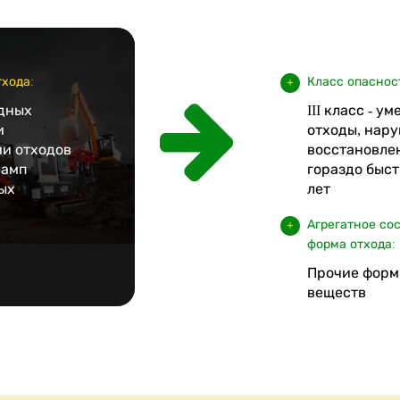
хода:
Класс опаснос
дных
III класс - у
и
отходы, нару
и отходов
восстановле
ламп
гораздо быст
ых
лет
Агрегатное со
форма отхода:
Прочие форм
веществ