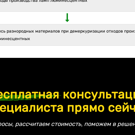
ходы производства ламп люминесцентных
есь разнородных материалов при демеркуризации отходов прои
минесцентных
есплатная
консультац
ециалиста прямо сей
росы, рассчитаем стоимость, поможем в решен