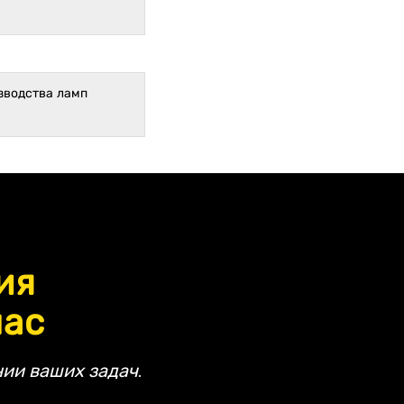
зводства ламп
ия
час
ии ваших задач.