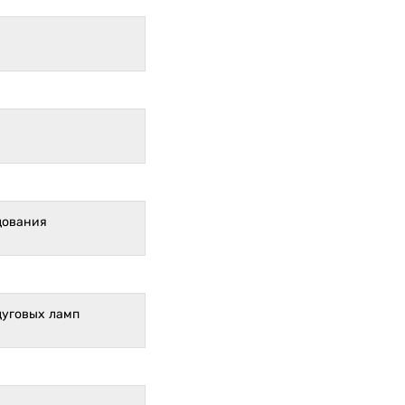
дования
дуговых ламп