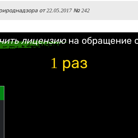
ироднадзора от 22.05.2017 № 242
чить лицензию
на обращение 
1 раз