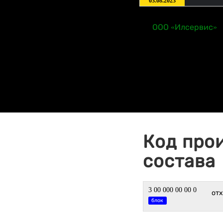
03.08.2023
ООО «Илсервис»
Код про
состава
3 00 000 00 00 0
от
блок