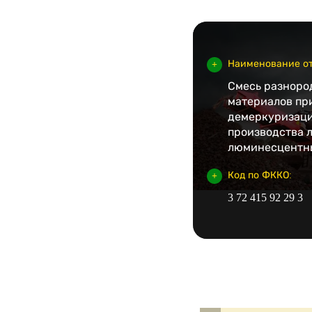
Наименование от
Смесь разноро
материалов пр
демеркуризаци
производства 
люминесцентн
Код по ФККО:
3 72 415 92 29 3