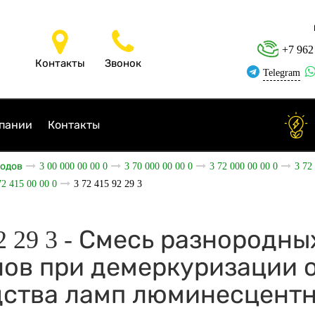
+7 962
Контакты
Звонок
Telegram
пании
Контакты
ходов
3 00 000 00 00 0
3 70 000 00 00 0
3 72 000 00 00 0
3 72
72 415 00 00 0
3 72 415 92 29 3
92 29 3 - Смесь разнородны
ов при демеркуризации 
дства ламп люминесцент