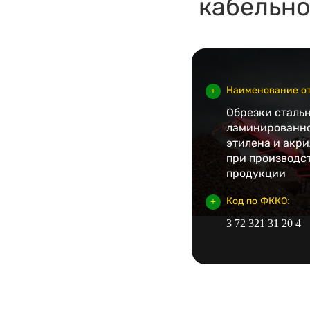
кабельн
Наименование от
Обрезки стальн
ламинированн
этилена и акр
при производс
продукции
Код по ФККО:
3 72 321 31 20 4