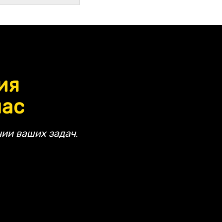
ия
час
ии ваших задач.