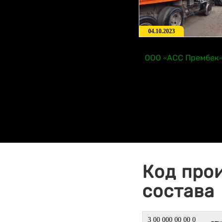
04.10.2023
ООО «АСС Прембек
Код про
состава
3 00 000 00 00 0