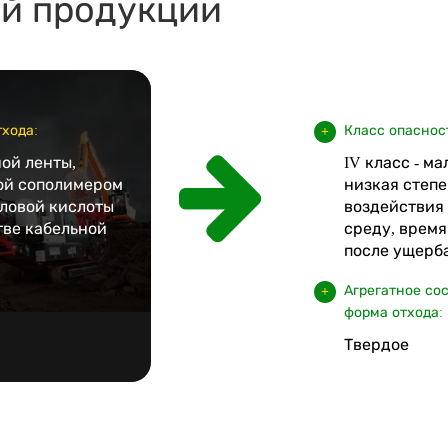
ой продукции
хода:
Класс опаснос
ой ленты,
IV класс - м
ой сополимером
низкая степе
иловой кислоты
воздействия
тве кабельной
среду, врем
после ущерба
Агрегатное со
форма отхода:
Твердое