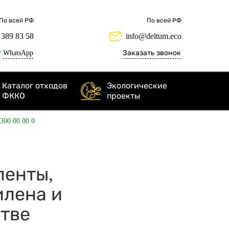
По всей РФ
По всей РФ
 389 83 58
info@deltum.eco
WhatsApp
Заказать звонок
Каталог отходов
Экологические
ФККО
проекты
 300 00 00 0
 ленты,
илена и
стве