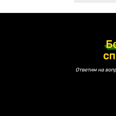
Б
сп
Ответим на воп