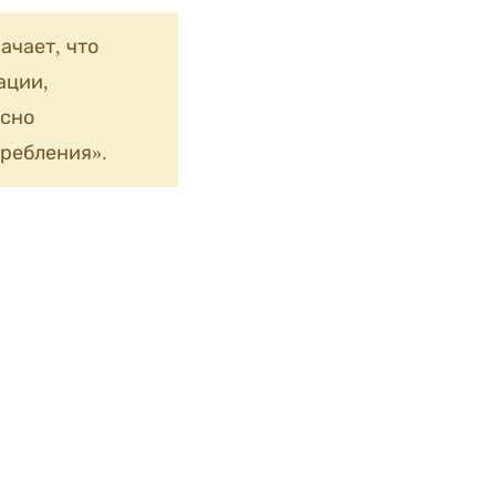
ачает, что
ации,
сно
ребления».