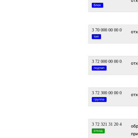
от
блок
3 70 000 00 00 0
от
тип
3 72 000 00 00 0
от
подтип
3 72 300 00 00 0
от
группа
3 72 321 31 20 4
об
отход
пр