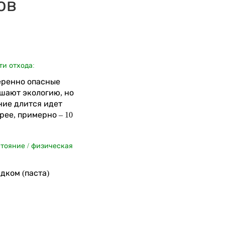
ов
ти отхода:
меренно опасные
шают экологию, но
ние длится идет
рее, примерно – 10
стояние / физическая
дком (паста)