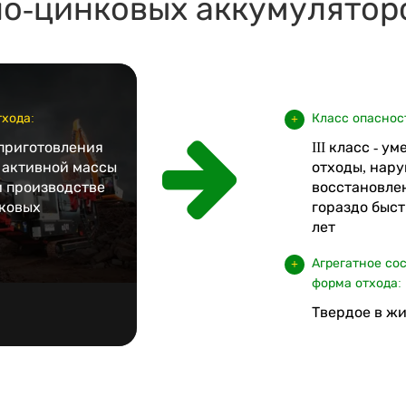
о-цинковых аккумулятор
хода:
Класс опаснос
 приготовления
III класс - у
 активной массы
отходы, нару
и производстве
восстановле
ковых
гораздо быст
лет
Агрегатное со
форма отхода:
Твердое в жи