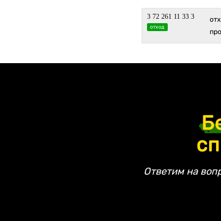
3 72 261 11 33 3
от
отход
пр
Б
сп
Ответим на воп