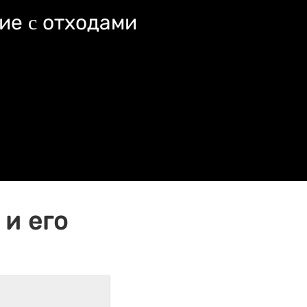
ие c отходами
и его