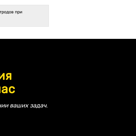
тродов при
ия
час
ии ваших задач.