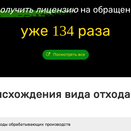
олучить лицензию
на обращен
уже 134 раза
Посмотреть все
исхождения вида отхода 
ходы обрабатывающих производств