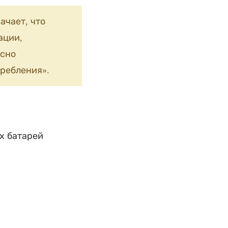
ачает, что
ации,
сно
ребления».
х батарей