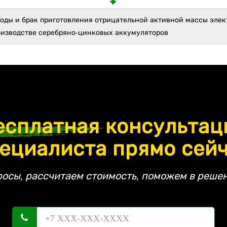
ходы и брак приготовления отрицательной активной массы элек
оизводстве серебряно-цинковых аккумуляторов
есплатная
консультац
ециалиста прямо сей
росы, рассчитаем стоимость, поможем в решен