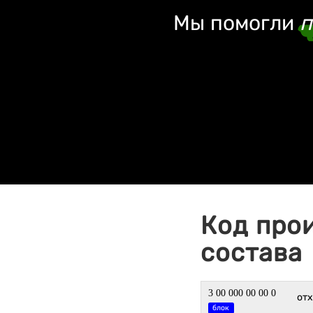
Мы помогли
п
Код про
состава
3 00 000 00 00 0
от
блок