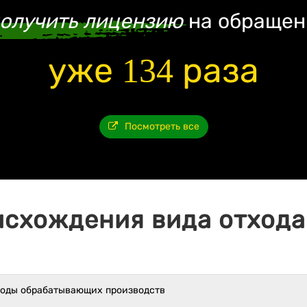
олучить лицензию
на обращен
уже 134 раза
Посмотреть все
исхождения вида отхода 
ходы обрабатывающих производств