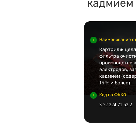
кадмием 
Наименование от
Картридж цел
фильтра очист
производстве 
электродов, з
кадмием (соде
15 % и более)
Код по ФККО:
3 72 224 71 52 2