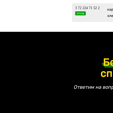
3 72 224 71 52 2
ка
отход
эле
Б
сп
Ответим на воп