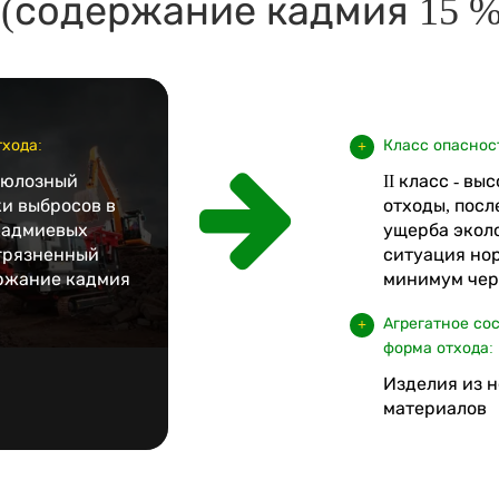
(содержание кадмия 15 %
хода:
Класс опаснос
люлозный
II класс - в
ки выбросов в
отходы, посл
кадмиевых
ущерба экол
агрязненный
ситуация но
ржание кадмия
минимум чере
Агрегатное со
форма отхода:
Изделия из 
материалов