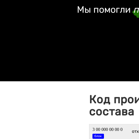
Мы помогли
п
Код про
состава
3 00 000 00 00 0
от
блок