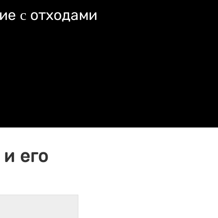
ие c отходами
и его