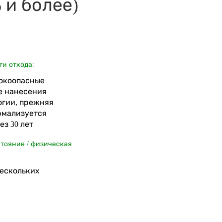
 и более)
ти отхода:
ысокоопасные
е нанесения
огии, прежняя
рмализуется
з 30 лет
стояние / физическая
нескольких