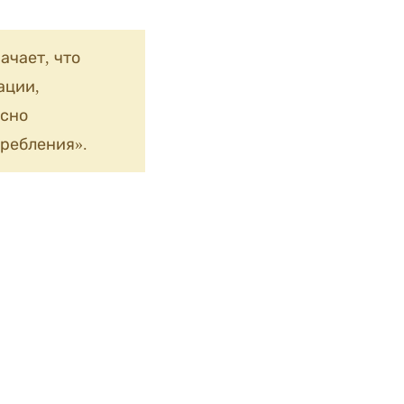
ачает, что
ации,
сно
ребления».