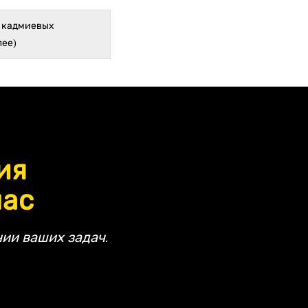
е кадмиевых
лее)
ия
час
ии ваших задач.