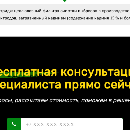
ртридж целлюлозный фильтра очистки выбросов в производств
ктродов, загрязненный кадмием (содержание кадмия 15 % и бо
есплатная
консультац
ециалиста прямо сей
росы, рассчитаем стоимость, поможем в решен