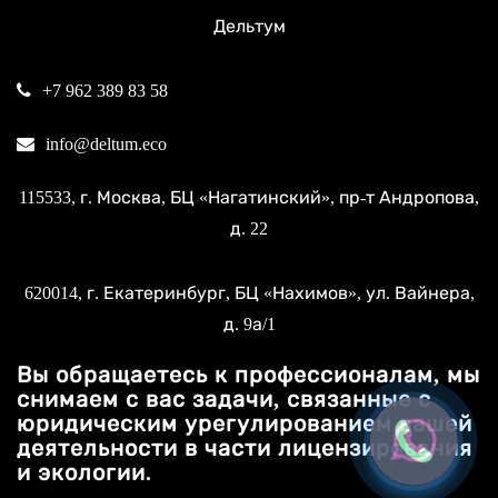
Дельтум
+7 962 389 83 58
info@deltum.eco
115533
, г.
Москва
, БЦ «Нагатинский»,
пр-т Андропова,
д. 22
620014
, г.
Екатеринбург
, БЦ «Нахимов»,
ул. Вайнера,
д. 9а/1
Вы обращаетесь к профессионалам, мы
снимаем с вас задачи, связанные с
юридическим урегулированием вашей
деятельности в части лицензирования
и экологии.