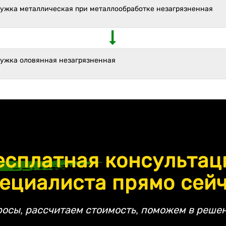
ружка металлическая при металлообработке незагрязненная
ружка оловянная незагрязненная
есплатная
консультац
ециалиста прямо сей
росы, рассчитаем стоимость, поможем в решен