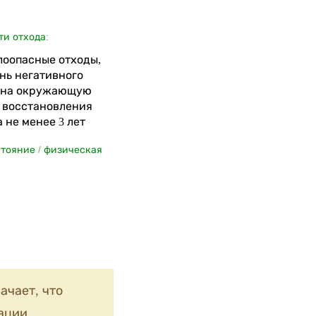
ти отхода:
алоопасные отходы,
нь негативного
 на окружающую
я восстановления
 не менее 3 лет
стояние / физическая
ачает, что
ации,