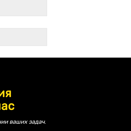
ия
час
ии ваших задач.