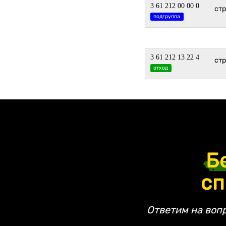
3 61 212 00 00 0
ст
подгруппа
3 61 212 13 22 4
ст
отход
Б
сп
Ответим на воп