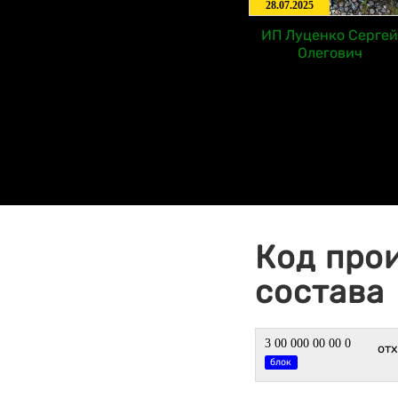
28.07.2025
ИП Луценко Сергей
Олегович
Код про
состава
3 00 000 00 00 0
от
блок