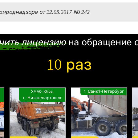
ироднадзора от 22.05.2017 № 242
чить лицензию
на обращение 
10 раз
г. Санкт-Петербург
ХМАО–Югра,
г. Нижневартовск