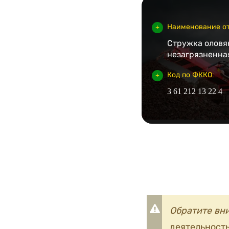
Наименование от
Стружка оловя
незагрязненна
Код по ФККО:
3 61 212 13 22 4
Обратите вн
деятельность