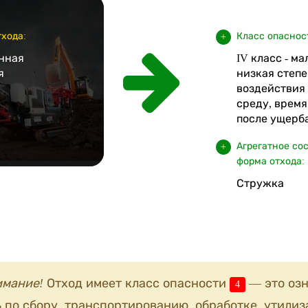
хода:
Класс опаснос
нная
IV класс - м
я
низкая степе
воздействия
среду, врем
после ущерба
Агрегатное со
форма отхода:
Стружка
имание!
Отход имеет класс опасности
— это озн
4
 по сбору, транспортированию, обработке, утилиз