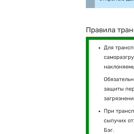
Правила тран
Для трансп
саморазгру
наклоняемы
Обязательн
защиты пер
загрязнен
При трансп
сыпучих от
Бэг.