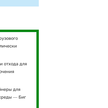
рузового
влически
и отхода для
лючения
йнеры для
среды — Биг