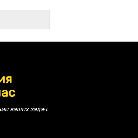
ия
час
ии ваших задач.