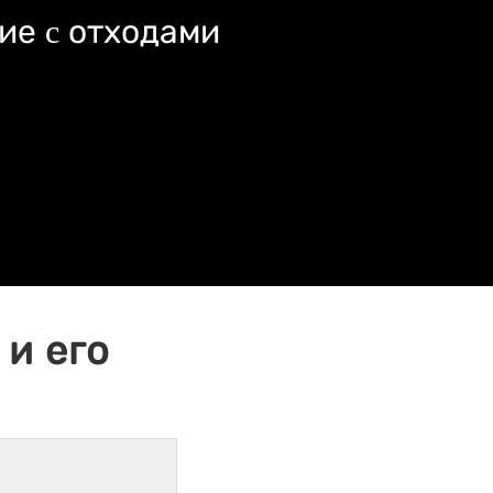
ие c отходами
и его