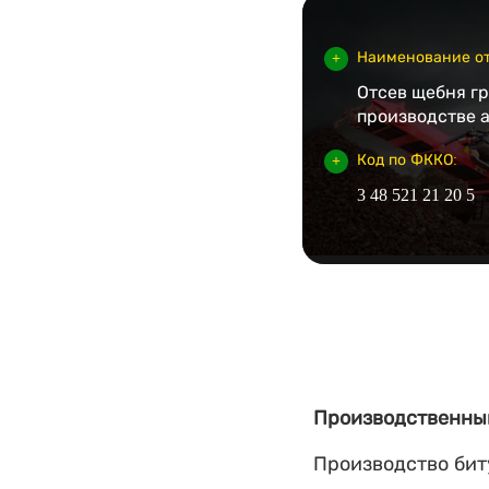
Наименование от
Отсев щебня г
производстве 
Код по ФККО:
3 48 521 21 20 5
Производственны
Производство бит