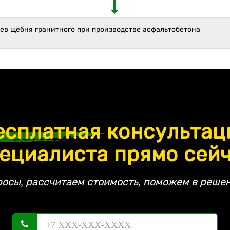
ев щебня гранитного при производстве асфальтобетона
есплатная
консультац
ециалиста прямо сей
росы, рассчитаем стоимость, поможем в решен