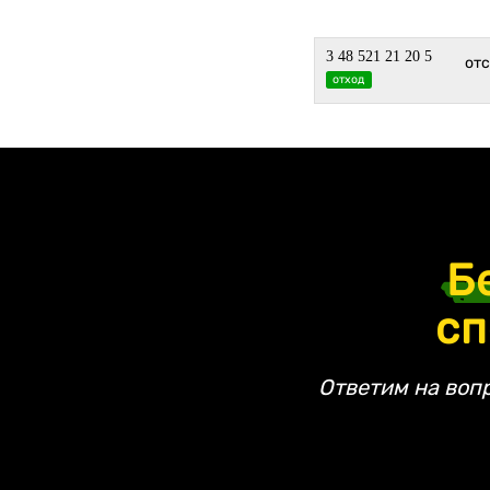
3 48 521 21 20 5
отс
отход
Б
сп
Ответим на воп