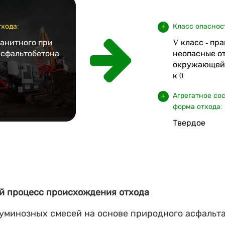
хода:
Класс опаснос
ранитного при
V класс - пр
асфальтобетона
неопасные от
окружающей 
к 0
Агрегатное со
форма отхода:
Твердое
й процесс происхождения отхода
уминозных смесей на основе природного асфальта