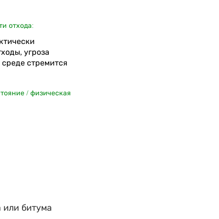
ти отхода:
актически
ходы, угроза
среде стремится
стояние / физическая
 или битума