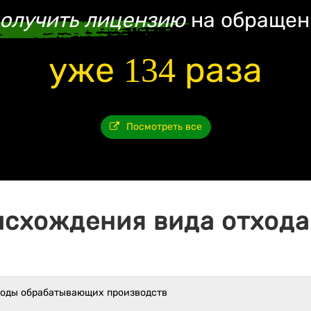
олучить лицензию
на обращен
уже 134 раза
Посмотреть все
исхождения вида отхода 
ходы обрабатывающих производств