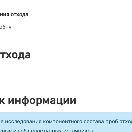
ния отхода
ебня
отхода
к информации
е исследования компонентного состава проб отход
нные из общедоступных источников.