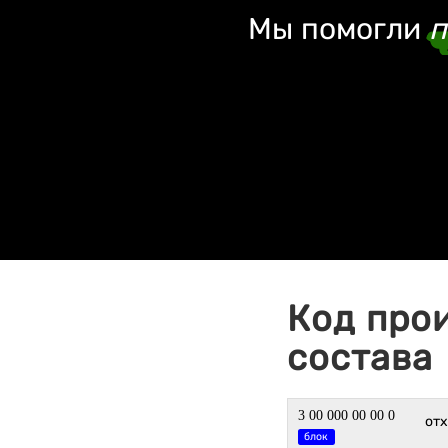
Мы помогли
п
Код про
состава
3 00 000 00 00 0
от
блок