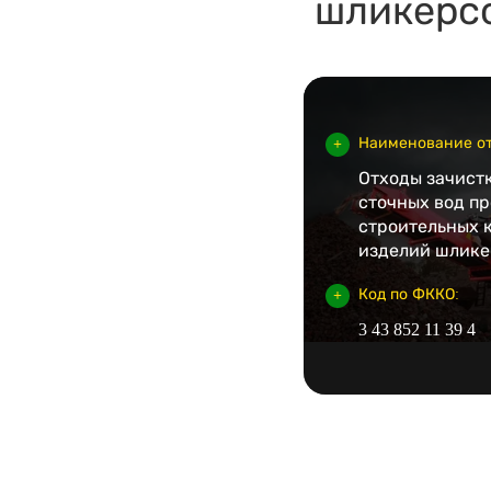
шликерс
Наименование от
Отходы зачист
сточных вод п
строительных 
изделий шлик
Код по ФККО:
3 43 852 11 39 4