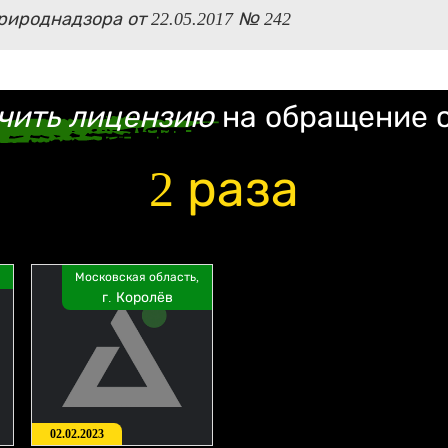
ироднадзора от 22.05.2017 № 242
чить лицензию
на обращение 
2 раза
Московская область,
г. Королёв
02.02.2023