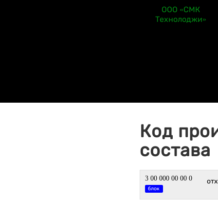
ООО «СМК
Технолоджи»
Код про
состава
3 00 000 00 00 0
от
блок