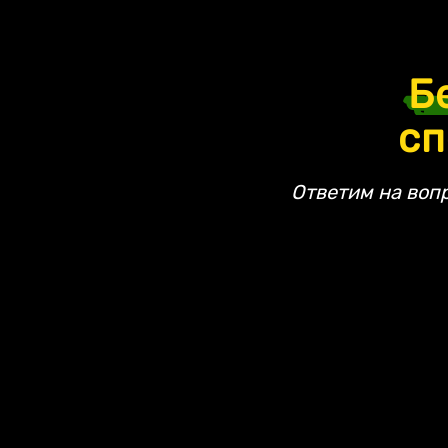
Б
сп
Ответим на воп