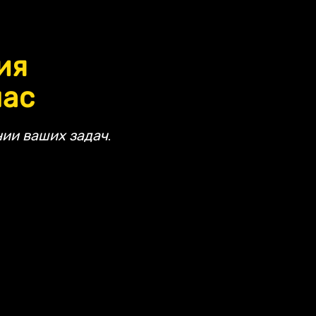
ия
час
ии ваших задач.