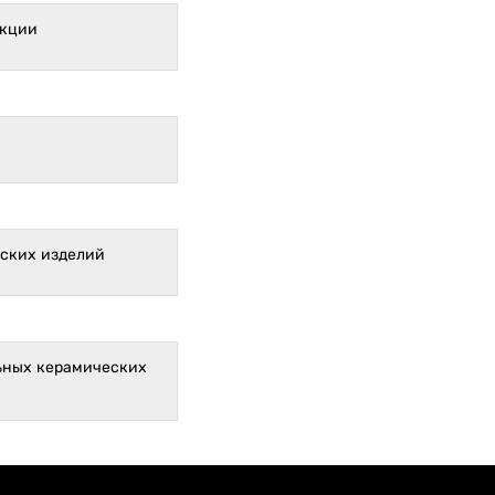
укции
еских изделий
льных керамических