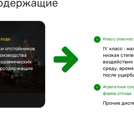
одержащие
хода:
Класс опаснос
ки отстойников
IV класс - м
роизводства
низкая степе
керамических
воздействия
ерсодержащие
среду, врем
после ущерба
Агрегатное со
форма отхода:
Прочие дисп