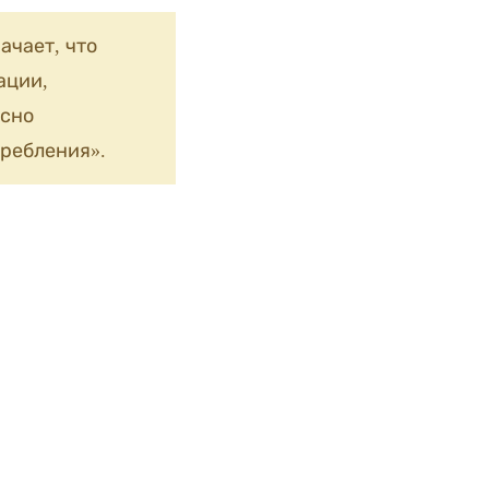
ачает, что
ации,
сно
ребления».