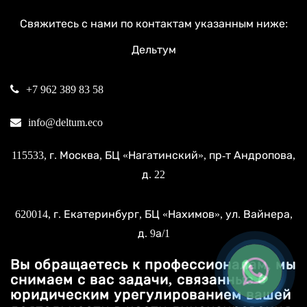
Свяжитесь с нами по контактам указанным ниже:
Дельтум
+7 962 389 83 58
info@deltum.eco
115533
, г.
Москва
, БЦ «Нагатинский»,
пр-т Андропова,
д. 22
620014
, г.
Екатеринбург
, БЦ «Нахимов»,
ул. Вайнера,
д. 9а/1
Вы обращаетесь к профессионалам, мы
снимаем с вас задачи, связанные с
юридическим урегулированием вашей