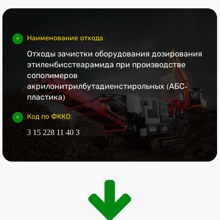
Наименование отхода:
Отходы зачистки оборудования дозирования
этиленбисстеарамида при производстве
сополимеров
акрилонитрилбутадиенстирольных (АБС-
пластика)
Код по ФККО:
3 15 228 11 40 3