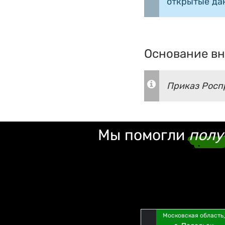
открытые да
Основание вн
Приказ Роспр
Мы помогли
полу
Московская область,