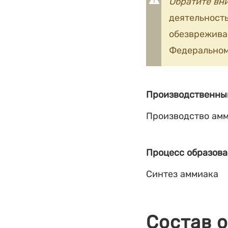
Обратите вн
деятельность
обезврежив
Федеральном
Производственны
Производство ам
Процесс образова
Синтез аммиака
Состав 