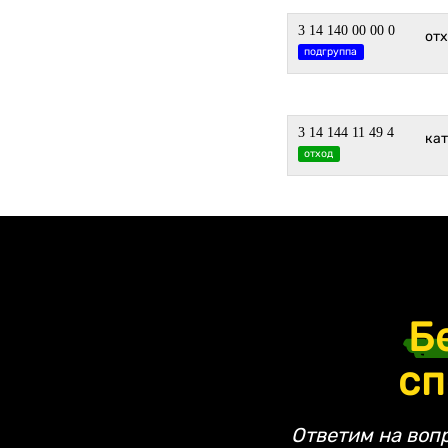
3 14 140 00 00 0
от
подгруппа
3 14 144 11 49 4
ка
отход
Б
сп
Ответим на воп