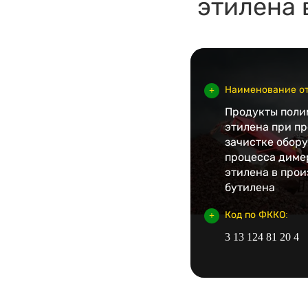
этилена 
Наименование от
Продукты пол
этилена при пр
зачистке обор
процесса диме
этилена в прои
бутилена
Код по ФККО:
3 13 124 81 20 4