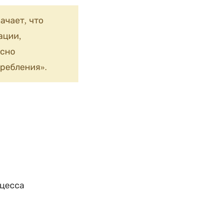
ачает, что
ации,
сно
ребления».
оцесса