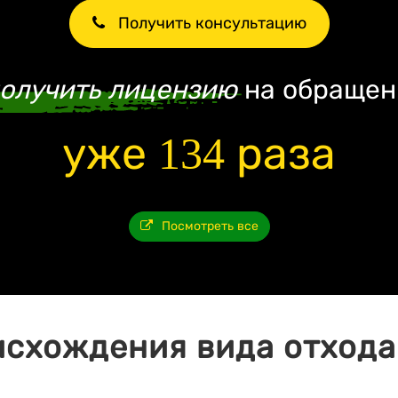
Получить консультацию
олучить лицензию
на обращен
уже 134 раза
Посмотреть все
исхождения вида отхода 