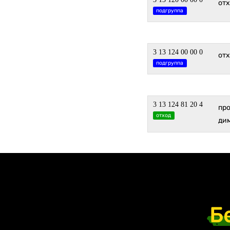
от
подгруппа
3 13 124 00 00 0
от
подгруппа
3 13 124 81 20 4
пр
отход
ди
Б