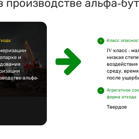
в производстве альфа-бу
хода:
Класс опаснос
имеризации
IV класс - м
опарке и
низкая степе
удования
воздействия
ризации
среду, врем
зводстве альфа-
после ущерба
Агрегатное со
форма отхода:
Твердое