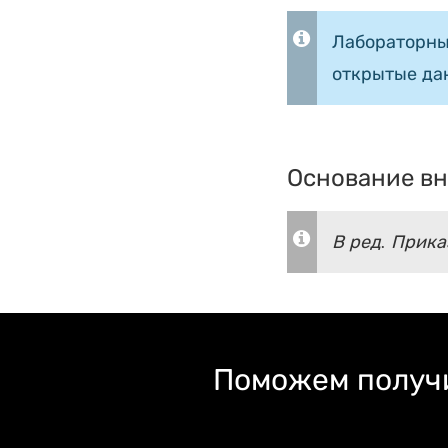
Лабораторны
открытые да
Основание вн
В ред. Прика
Поможем получи