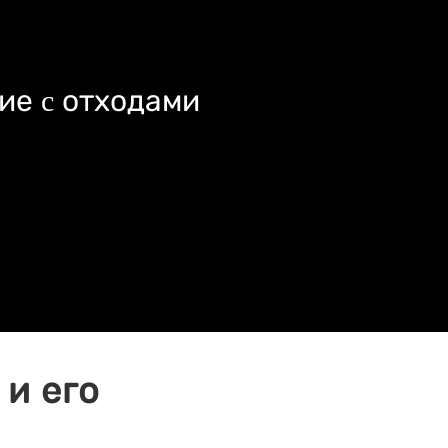
ие c отходами
и его