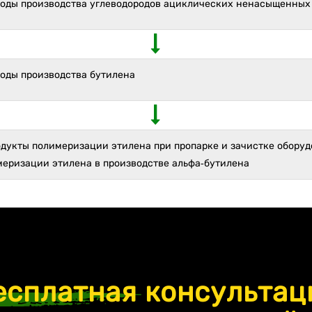
ходы производства углеводородов ациклических ненасыщенных
ходы производства бутилена
одукты полимеризации этилена при пропарке и зачистке обору
меризации этилена в производстве альфа-бутилена
есплатная
консультац