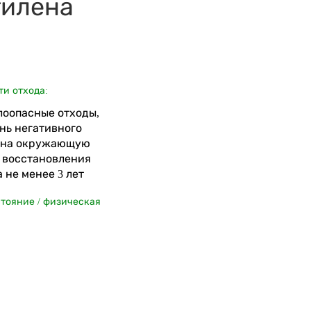
тилена
ти отхода:
алоопасные отходы,
нь негативного
 на окружающую
я восстановления
 не менее 3 лет
стояние / физическая