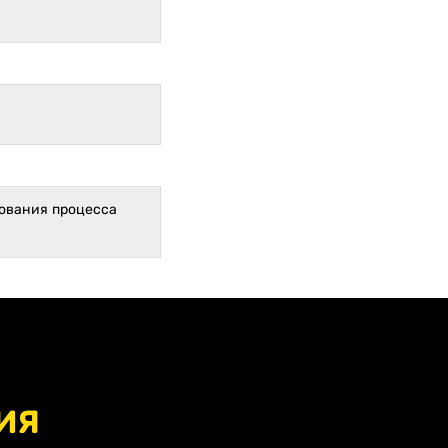
дования процесса
ия