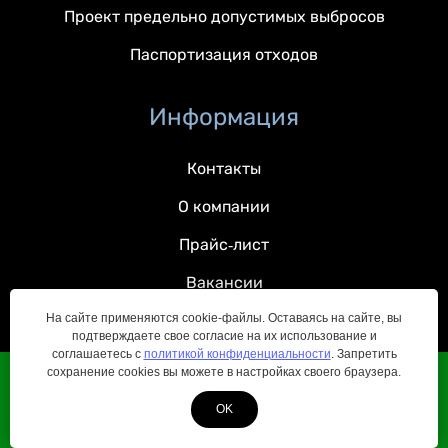
Проект предельно допустимых выбросов
Паспортизация отходов
Информация
Контакты
О компании
Прайс-лист
Вакансии
На сайте применяются cookie-файлы. Оставаясь на сайте, вы
подтверждаете свое согласие на их использование и
соглашаетесь с
политикой конфиденциальности
. Запретить
сохранение cookies вы можете в настройках своего браузера.
© 2022 — 2026 Все права защищены
OK
Политика конфиденциальности